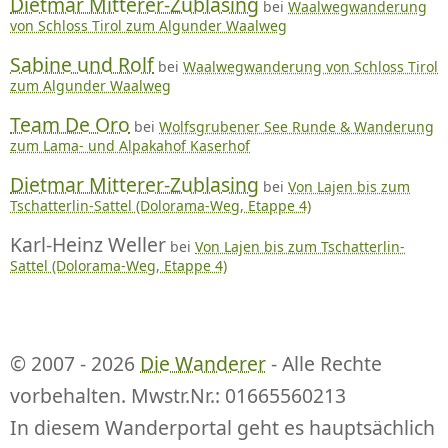
Dietmar Mitterer-Zublasing
bei
Waalwegwanderung
von Schloss Tirol zum Algunder Waalweg
Sabine und Rolf
bei
Waalwegwanderung von Schloss Tirol
zum Algunder Waalweg
Team De Oro
bei
Wolfsgrubener See Runde & Wanderung
zum Lama- und Alpakahof Kaserhof
Dietmar Mitterer-Zublasing
bei
Von Lajen bis zum
Tschatterlin-Sattel (Dolorama-Weg, Etappe 4)
Karl-Heinz Weller
bei
Von Lajen bis zum Tschatterlin-
Sattel (Dolorama-Weg, Etappe 4)
© 2007 - 2026
Die Wanderer
- Alle Rechte
vorbehalten. Mwstr.Nr.: 01665560213
In diesem Wanderportal geht es hauptsächlich