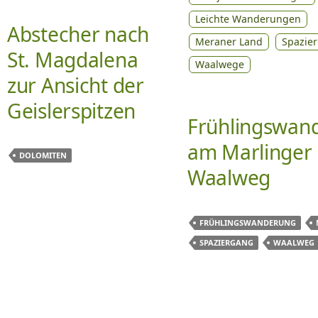
Leichte Wanderungen
Abstecher nach
Meraner Land
Spazie
St. Magdalena
Waalwege
zur Ansicht der
Geislerspitzen
Frühlingswan
am Marlinger
DOLOMITEN
Waalweg
FRÜHLINGSWANDERUNG
SPAZIERGANG
WAALWEG