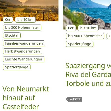
0er
bis 10 km
bis 500 Höhenmeter
0er
bis 10 km
Etschtal
bis 500 Höhenmeter
G
Familienwanderungen
Spaziergänge
Herbstwanderungen
Leichte Wanderungen
Spaziergang 
Spaziergänge
Riva del Gard
Torbole und z
Von Neumarkt
hinauf auf
WASSER
Castelfeder