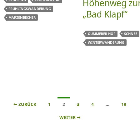
Höhenweg z
FRÜHLINGSWANDERUNG
„Bad Klapf“
MÄRZENBECHER
GUMMERER HOF
SCHNEE
WINTERWANDERUNG
Beitrags-
← ZURÜCK
1
2
3
4
…
19
Navigation
WEITER →