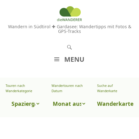
Wandern in Südtirol ✚ Gardasee: Wandertipps mit Fotos &
GPS-Tracks
S
u
MENU
c
Z
h
U
e
Touren nach
Wandertouren nach
Suche auf
Wandertouren
M
Wanderkategorie
Datum
Wanderkarte
n
I
nach
Touren
N
Wanderkarte
Datum
H
nach
A
Wanderkategorie
L
T
S