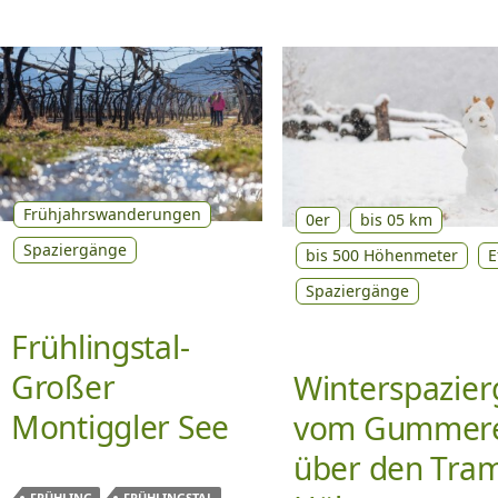
Frühjahrswanderungen
0er
bis 05 km
Spaziergänge
bis 500 Höhenmeter
E
Spaziergänge
Frühlingstal-
Großer
Winterspazie
Montiggler See
vom Gummere
über den Tra
FRÜHLING
FRÜHLINGSTAL