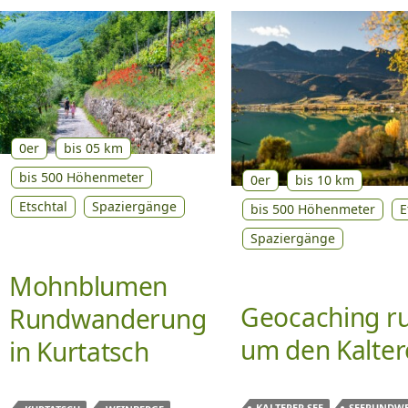
0er
bis 05 km
bis 500 Höhenmeter
0er
bis 10 km
Etschtal
Spaziergänge
bis 500 Höhenmeter
E
Spaziergänge
Mohnblumen
Geocaching r
Rundwanderung
um den Kalter
in Kurtatsch
KALTERER SEE
SEERUNDW