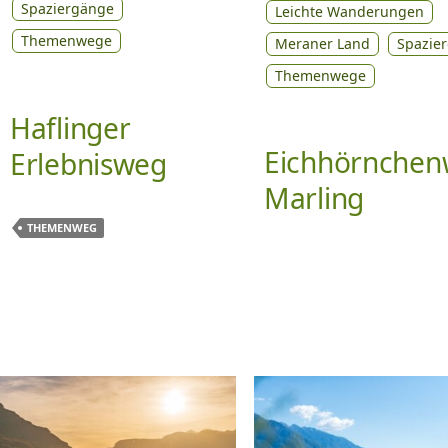
Spaziergänge
Leichte Wanderungen
Themenwege
Meraner Land
Spazie
Themenwege
Haflinger
Eichhörnchen
Erlebnisweg
Marling
THEMENWEG