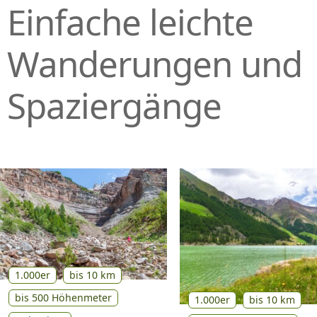
Einfache leichte
P
R
I
Wanderungen und
N
G
Spaziergänge
E
N
1.000er
bis 10 km
bis 500 Höhenmeter
1.000er
bis 10 km