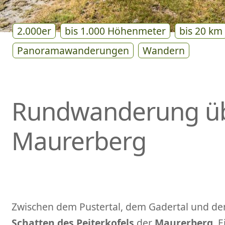
2.000er
bis 1.000 Höhenmeter
bis 20 km
Panoramawanderungen
Wandern
Rundwanderung ü
Maurerberg
Zwischen dem Pustertal, dem Gadertal und dem
Schatten des Peiterkofels
der
Maurerberg
. 