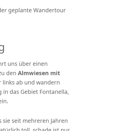
t der geplante Wandertour
g
rt uns über einen
 zu den
Almwiesen mit
ir links ab und wandern
 in das Gebiet Fontanella,
in.
s sie seit mehreren Jahren
türlich toll, schade ist nur,