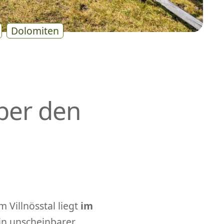
Dolomiten
ber den
 Villnösstal liegt
im
Ein unscheinbarer