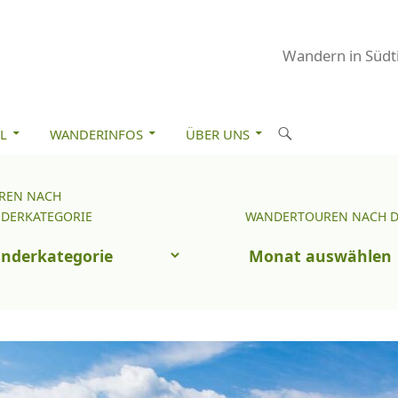
Wandern in Südti
M INHALT SPRINGEN
S
L
WANDERINFOS
ÜBER UNS
u
c
REN NACH
Wandertouren
h
DERKATEGORIE
WANDERTOUREN NACH 
nach
e
uren
Datum
n
ch
nderkategorie