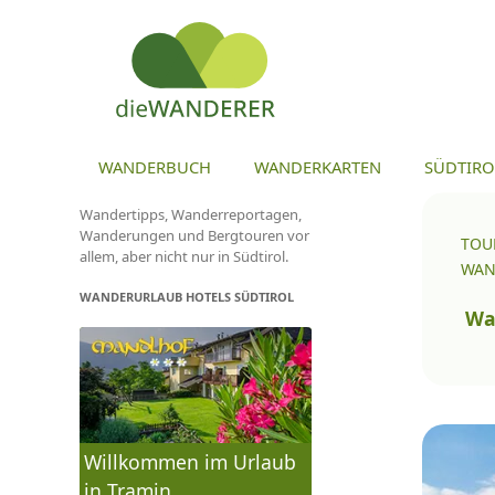
ZU
WANDERBUCH
WANDERKARTEN
SÜDTIRO
Wandertipps, Wanderreportagen,
Wanderungen und Bergtouren vor
TOU
allem, aber nicht nur in Südtirol.
WAN
WANDERURLAUB HOTELS SÜDTIROL
To
na
Wa
Willkommen im Urlaub
in Tramin