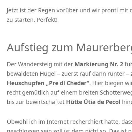
Jetzt ist der Regen vorüber und wir pronti mi
zu starten. Perfekt!
Aufstieg zum Maurerber
Der Wandersteig mit der
Markierung Nr. 2
füh
bewaldeten Hügel – zuerst rauf dann runter –
Heuschupfen „Pre dl Cheder“
. Hier biegen w
recht gemütlich auf einem breiten Schotterweg
bis zur bewirtschaftet
Hütte Ütia de Pecol
hine
Obwohl ich im Internet recherchiert hatte, das
geschlossen sein soll ist dem nicht so. Das ist na