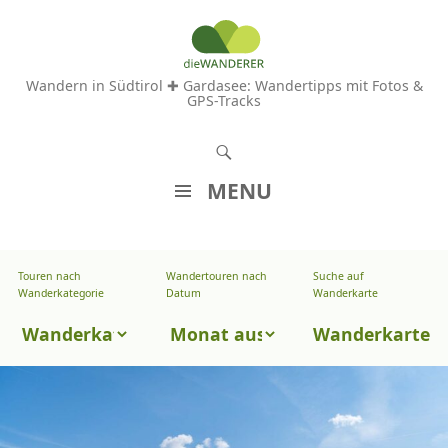
Wandern in Südtirol ✚ Gardasee: Wandertipps mit Fotos &
GPS-Tracks
S
u
MENU
c
Z
h
U
e
Touren nach
Wandertouren nach
Suche auf
Wandertouren
M
Wanderkategorie
Datum
Wanderkarte
n
I
nach
Touren
N
Wanderkarte
Datum
H
nach
A
Wanderkategorie
L
T
S