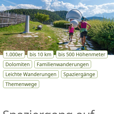
P
R
I
N
G
E
N
1.000er
bis 10 km
bis 500 Höhenmeter
Dolomiten
Familienwanderungen
Leichte Wanderungen
Spaziergänge
Themenwege