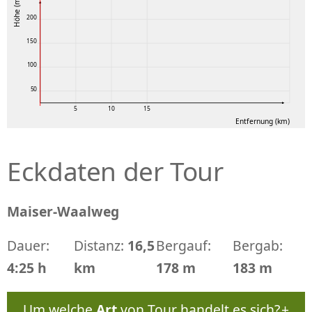
Höhe (m)
200
150
100
50
5
10
15
Entfernung (km)
Eckdaten der Tour
Maiser-Waalweg
Dauer:
Distanz:
16,5
Bergauf:
Bergab:
4:25 h
km
178 m
183 m
Um welche
Art
von Tour handelt es sich?