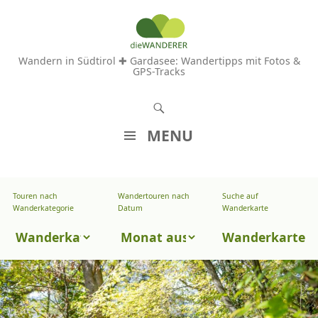
Wandern in Südtirol ✚ Gardasee: Wandertipps mit Fotos &
GPS-Tracks
S
u
MENU
c
Z
h
U
e
Touren nach
Wandertouren nach
Suche auf
Wandertouren
M
Wanderkategorie
Datum
Wanderkarte
n
I
nach
Touren
N
Wanderkarte
Datum
H
nach
A
Wanderkategorie
L
T
S