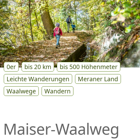
P
R
I
N
G
E
N
0er
bis 20 km
bis 500 Höhenmeter
Leichte Wanderungen
Meraner Land
Waalwege
Wandern
Maiser-Waalweg