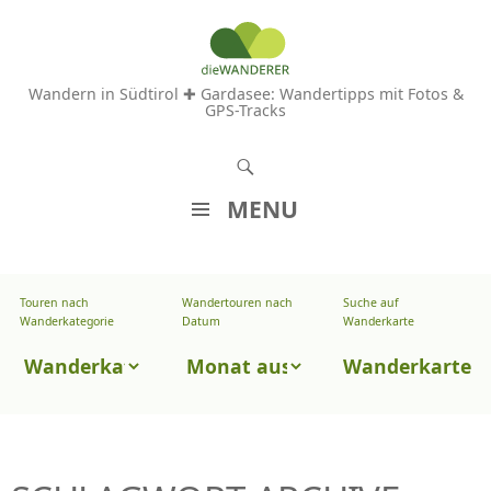
Wandern in Südtirol ✚ Gardasee: Wandertipps mit Fotos &
GPS-Tracks
S
u
MENU
c
Z
h
U
e
Touren nach
Wandertouren nach
Suche auf
Wandertouren
M
Wanderkategorie
Datum
Wanderkarte
n
I
nach
Touren
N
Wanderkarte
Datum
H
nach
A
Wanderkategorie
L
T
S