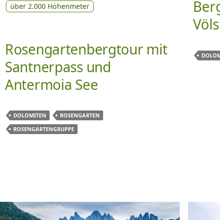
Ber
über 2.000 Höhenmeter
Völs
Rosengartenbergtour mit
DOLOM
Santnerpass und
Antermoia See
DOLOMITEN
ROSENGARTEN
ROSENGARTENGRUPPE