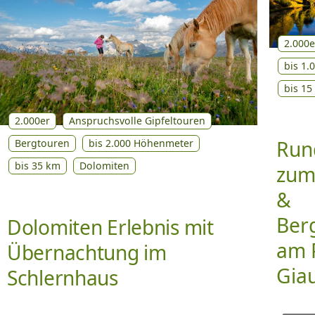
2.000e
bis 1
bis 15
2.000er
Anspruchsvolle Gipfeltouren
Run
Bergtouren
bis 2.000 Höhenmeter
bis 35 km
Dolomiten
zum
&
Berg
Dolomiten Erlebnis mit
am 
Übernachtung im
Gia
Schlernhaus