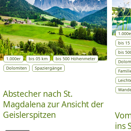
1.000e
bis 15
bis 5
1.000er
bis 05 km
bis 500 Höhenmeter
Dolom
Dolomiten
Spaziergänge
Famil
Leich
Wand
Abstecher nach St.
Magdalena zur Ansicht der
Geislerspitzen
Vom
ins 