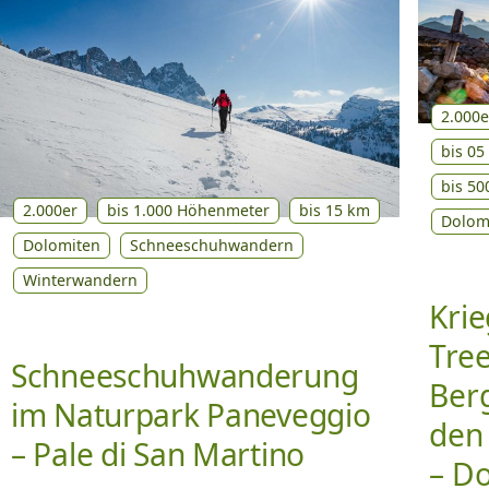
2.000e
bis 05
bis 5
2.000er
bis 1.000 Höhenmeter
bis 15 km
Dolom
Dolomiten
Schneeschuhwandern
Winterwandern
Kri
Tree
Schneeschuhwanderung
Ber
im Naturpark Paneveggio
den
– Pale di San Martino
– Do