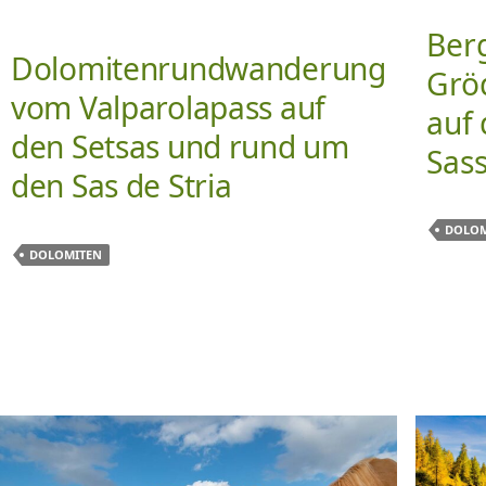
Ber
Dolomitenrundwanderung
Grö
vom Valparolapass auf
auf
den Setsas und rund um
Sas
den Sas de Stria
DOLOM
DOLOMITEN