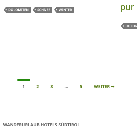
pur
DOLOMITEN
SCHNEE
WINTER
DOLOM
Beitrags-
1
2
3
…
5
WEITER →
Navigation
WANDERURLAUB HOTELS SÜDTIROL