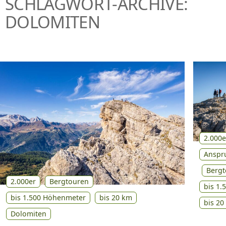
SCHLAGWORT-ARCHIVE:
P
DOLOMITEN
R
I
N
G
E
N
2.000e
Anspru
Berg
2.000er
Bergtouren
bis 1
bis 1.500 Höhenmeter
bis 20 km
bis 20
Dolomiten