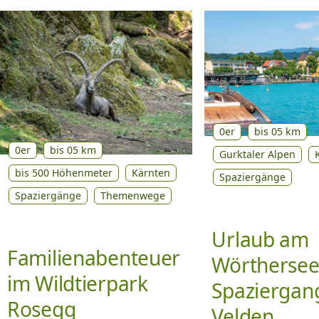
0er
bis 05 km
0er
bis 05 km
Gurktaler Alpen
bis 500 Höhenmeter
Kärnten
Spaziergänge
Spaziergänge
Themenwege
Urlaub am
Familienabenteuer
Wörthersee
im Wildtierpark
Spaziergang
Rosegg
Velden