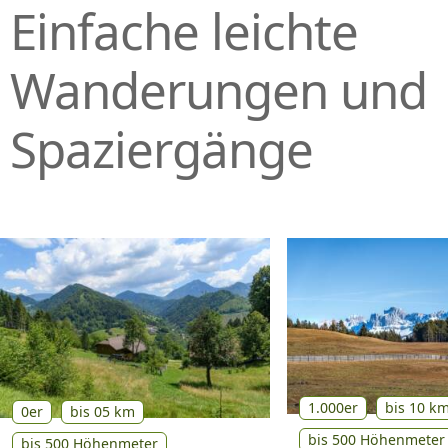
Einfache leichte
P
R
I
Wanderungen und
N
G
Spaziergänge
E
N
1.000er
bis 10 k
0er
bis 05 km
bis 500 Höhenmeter
bis 500 Höhenmeter