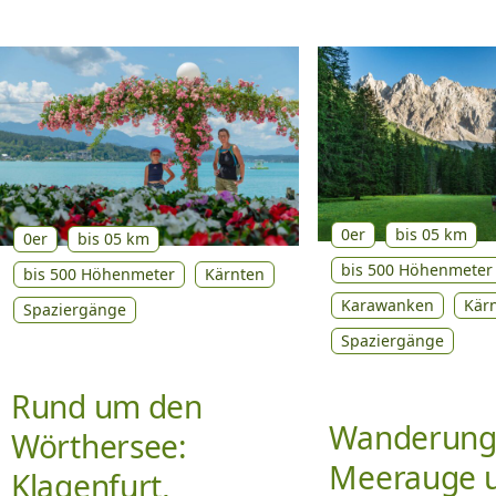
0er
bis 05 km
0er
bis 05 km
bis 500 Höhenmeter
bis 500 Höhenmeter
Kärnten
Karawanken
Kär
Spaziergänge
Spaziergänge
Rund um den
Wanderung
Wörthersee:
Meerauge u
Klagenfurt,