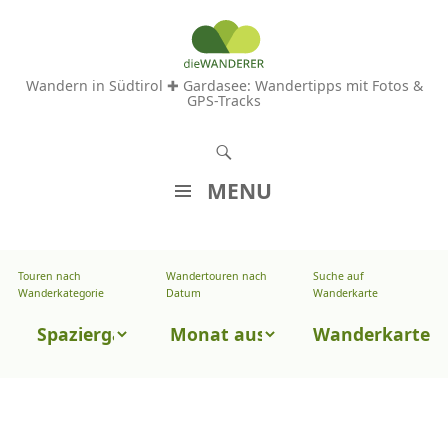
Wandern in Südtirol ✚ Gardasee: Wandertipps mit Fotos &
GPS-Tracks
S
u
MENU
c
Z
h
U
e
Touren nach
Wandertouren nach
Suche auf
Wandertouren
M
Wanderkategorie
Datum
Wanderkarte
n
I
nach
Touren
N
Wanderkarte
Datum
H
nach
A
Wanderkategorie
L
T
S