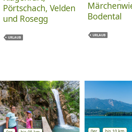
Märchenwi
Pörtschach, Velden
Bodental
und Rosegg
URLAUB
URLAUB
0er
bis 10 km
0er
bis 05 km