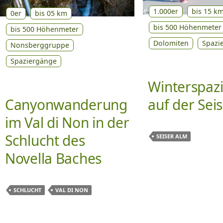
1.000er
bis 15 k
0er
bis 05 km
bis 500 Höhenmeter
bis 500 Höhenmeter
Dolomiten
Spazi
Nonsberggruppe
Spaziergänge
Winterspaz
Canyonwanderung
auf der Sei
im Val di Non in der
Schlucht des
SEISER ALM
Novella Baches
SCHLUCHT
VAL DI NON