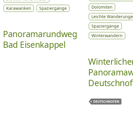
Dolomiten
Karawanken
Spaziergänge
Leichte Wanderung
Spaziergänge
Panoramarundweg
Winterwandern
Bad Eisenkappel
Winterliche
Panoramaw
Deutschno
DEUTSCHNOFEN