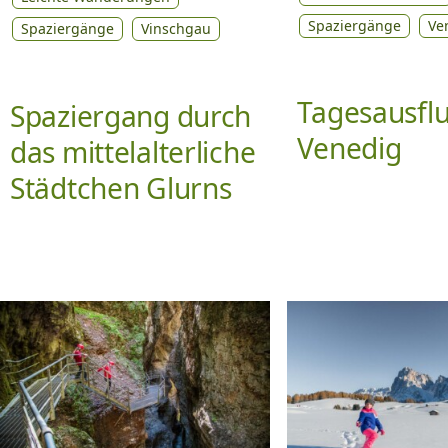
Spaziergänge
Ve
Spaziergänge
Vinschgau
Tagesausfl
Spaziergang durch
Venedig
das mittelalterliche
Städtchen Glurns