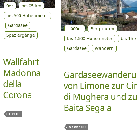
0er
bis 05 km
bis 500 Höhenmeter
Gardasee
1.000er
Bergtouren
Spaziergänge
bis 1.500 Höhenmeter
bis 15 
Gardasee
Wandern
Wallfahrt
Madonna
Gardaseewanderu
della
von Limone zur C
Corona
di Mughera und zu
Baita Segala
KIRCHE
GARDASEE