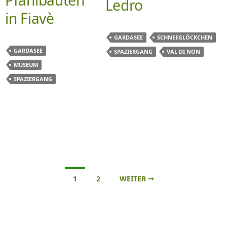
Pfahlbauten
Ledro
in Fiavè
GARDASEE
SCHNEEGLÖCKCHEN
GARDASEE
SPAZIERGANG
VAL DI NON
MUSEUM
SPAZIERGANG
Beitrags-
1
2
WEITER →
Navigation