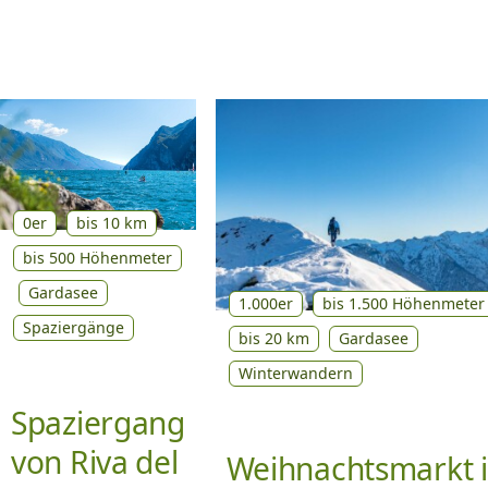
0er
bis 10 km
bis 500 Höhenmeter
Gardasee
1.000er
bis 1.500 Höhenmeter
Spaziergänge
bis 20 km
Gardasee
Winterwandern
Spaziergang
von Riva del
Weihnachtsmarkt 