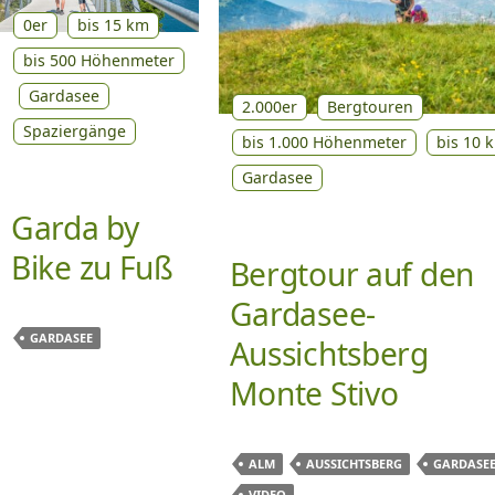
0er
bis 15 km
bis 500 Höhenmeter
Gardasee
2.000er
Bergtouren
Spaziergänge
bis 1.000 Höhenmeter
bis 10 
Gardasee
Garda by
Bike zu Fuß
Bergtour auf den
Gardasee-
GARDASEE
Aussichtsberg
Monte Stivo
ALM
AUSSICHTSBERG
GARDASE
VIDEO