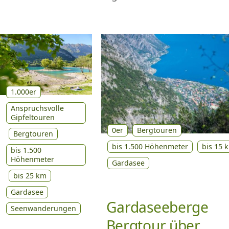
1.000er
Anspruchsvolle
Gipfeltouren
0er
Bergtouren
Bergtouren
bis 1.500 Höhenmeter
bis 15 
bis 1.500
Höhenmeter
Gardasee
bis 25 km
Gardasee
Gardaseeberge
Seenwanderungen
Bergtour über