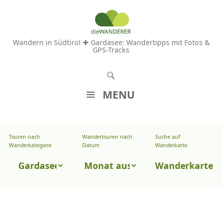
Wandern in Südtirol ✚ Gardasee: Wandertipps mit Fotos &
GPS-Tracks
S
u
MENU
c
Z
h
U
e
Touren nach
Wandertouren nach
Suche auf
Wandertouren
M
Wanderkategorie
Datum
Wanderkarte
n
I
nach
Touren
N
Wanderkarte
Datum
H
nach
A
Wanderkategorie
L
T
S