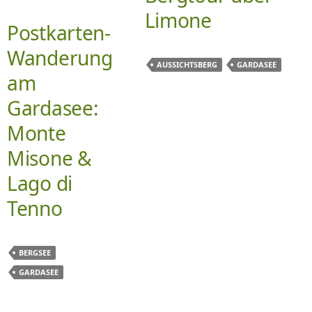
Limone
Postkarten-
Wanderung
AUSSICHTSBERG
GARDASEE
am
Gardasee:
Monte
Misone &
Lago di
Tenno
BERGSEE
GARDASEE