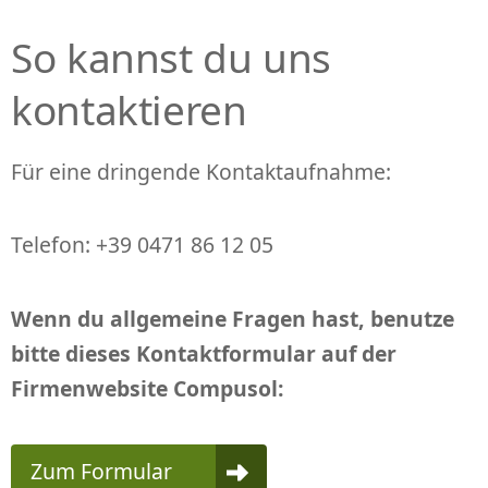
P
So kannst du uns
R
I
kontaktieren
N
G
E
Für eine dringende Kontaktaufnahme:
N
Telefon: +39 0471 86 12 05
Wenn du allgemeine Fragen hast, benutze
bitte dieses Kontaktformular auf der
Firmenwebsite Compusol:
Zum Formular