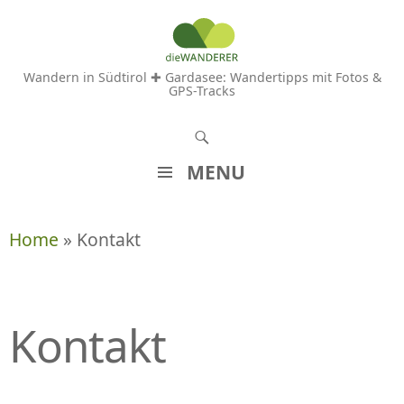
Wandern in Südtirol ✚ Gardasee: Wandertipps mit Fotos &
GPS-Tracks
S
u
MENU
c
Z
h
U
Home
» Kontakt
e
M
n
I
N
H
Kontakt
A
L
T
S