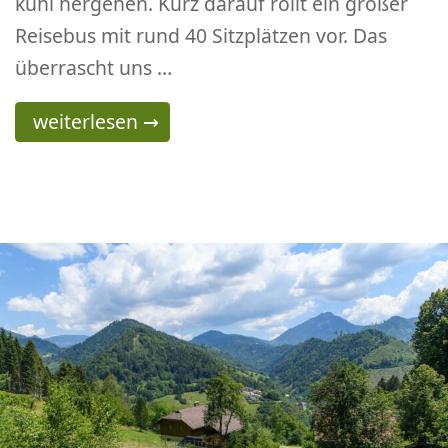
kühl hergehen. Kurz darauf rollt ein großer
Reisebus mit rund 40 Sitzplätzen vor. Das
überrascht uns …
Obir-Tropfsteinhöhlen
weiterlesen
→