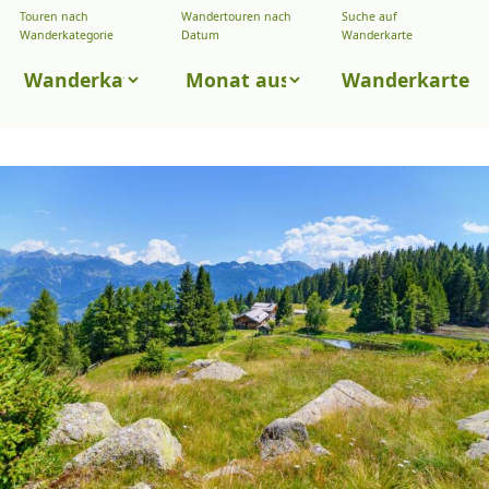
Touren nach
Wandertouren nach
Suche auf
Wandertouren
Wanderkategorie
Datum
Wanderkarte
nach
Touren
Wanderkarte
Datum
nach
Wanderkategorie