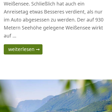
Weißensee. Schließlich hat auch ein
Anreisetag etwas Besseres verdient, als nur
im Auto abgesessen zu werden. Der auf 930
Metern Seehöhe gelegene Weißensee wirkt
auf …
Wanderung zur Naggler Alm über dem Weiß
weiterlesen
→