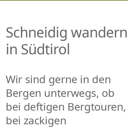
P
R
I
N
Schneidig wandern
G
E
in Südtirol
N
Wir sind gerne in den
Bergen unterwegs, ob
bei deftigen Bergtouren,
bei zackigen