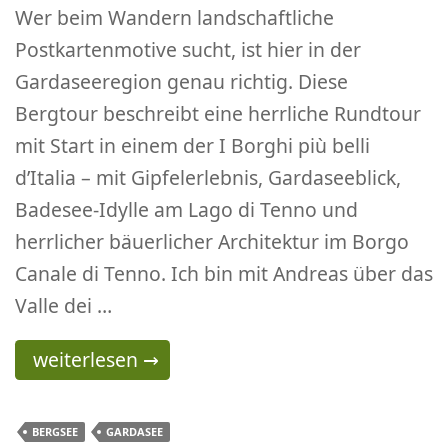
Wer beim Wandern landschaftliche
Postkartenmotive sucht, ist hier in der
Gardaseeregion genau richtig. Diese
Bergtour beschreibt eine herrliche Rundtour
mit Start in einem der I Borghi più belli
d’Italia – mit Gipfelerlebnis, Gardaseeblick,
Badesee-Idylle am Lago di Tenno und
herrlicher bäuerlicher Architektur im Borgo
Canale di Tenno. Ich bin mit Andreas über das
Valle dei …
Postkarten-Wanderung am Gardasee: Monte 
weiterlesen
→
BERGSEE
GARDASEE