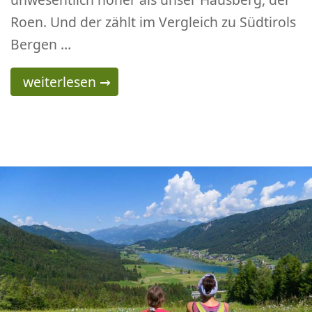
Roen. Und der zählt im Vergleich zu Südtirols
Bergen …
Bergtour zur Bertahütte am Mittagskogel und 
weiterlesen
→