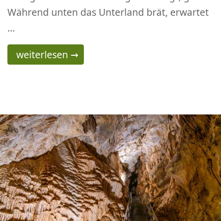
Während unten das Unterland brät, erwartet
…
Wanderung von Gfrill über den Weißensee z
weiterlesen
→