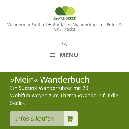
Wandern in Südtirol ✚ Gardasee: Wandertipps mit Fotos &
GPS-Tracks
S
u
MENU
c
Z
h
U
»Mein« Wanderbuch
e
M
n
Ein Südtirol Wanderführer mit 20
I
N
Wohlfühlwegen zum Thema »Wandern für die
H
Seele«
A
L
Infos & kaufen
T
S