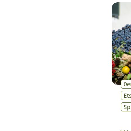
0e
Et
Sp