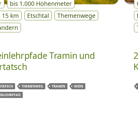
r
bis 1.000 Höhenmeter
s 15 km
Etschtal
Themenwege
ndern
inlehrpfade Tramin und
2
rtatsch
K
RTATSCH
THEMENWEG
TRAMIN
WEIN
INLEHRPFAD