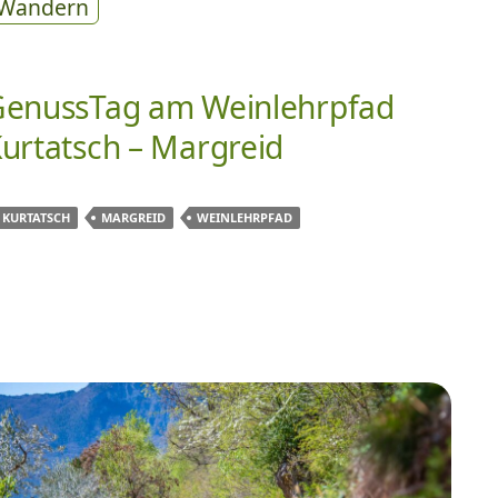
Wandern
enussTag am Weinlehrpfad
urtatsch – Margreid
KURTATSCH
MARGREID
WEINLEHRPFAD