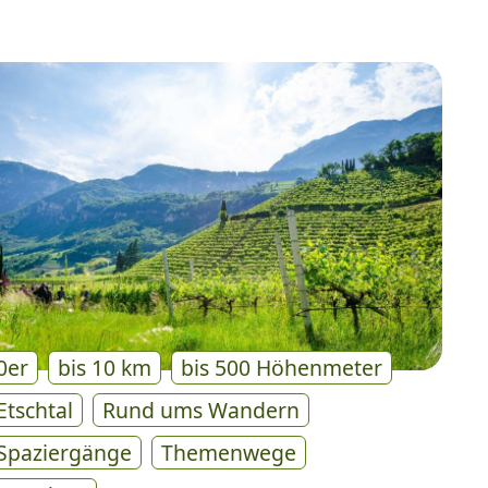
0er
bis 10 km
bis 500 Höhenmeter
Etschtal
Rund ums Wandern
Spaziergänge
Themenwege