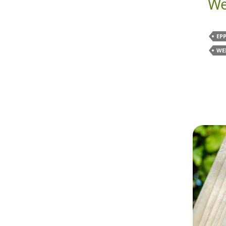
We
EP
WE