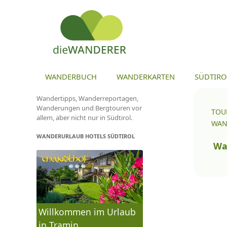
ZU
WANDERBUCH
WANDERKARTEN
SÜDTIRO
Wandertipps, Wanderreportagen,
Wanderungen und Bergtouren vor
TOU
allem, aber nicht nur in Südtirol.
WAN
WANDERURLAUB HOTELS SÜDTIROL
To
na
Wa
Willkommen im Urlaub
in Tramin