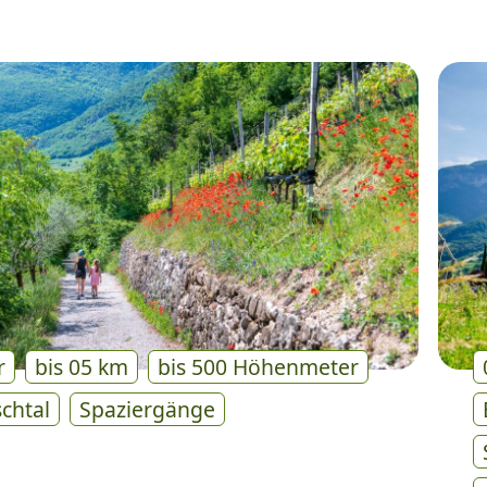
r
bis 05 km
bis 500 Höhenmeter
schtal
Spaziergänge