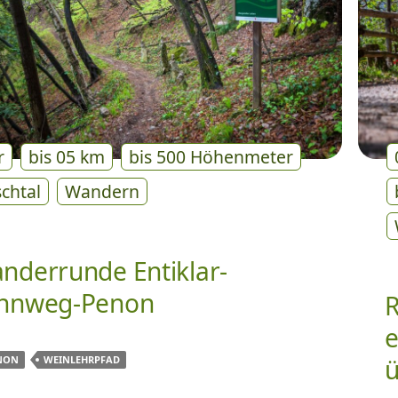
r
bis 05 km
bis 500 Höhenmeter
schtal
Wandern
nderrunde Entiklar-
hnweg-Penon
R
e
NON
WEINLEHRPFAD
ü