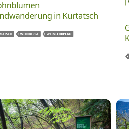
hnblumen
ndwanderung in Kurtatsch
G
RTATSCH
WEINBERGE
WEINLEHRPFAD
K