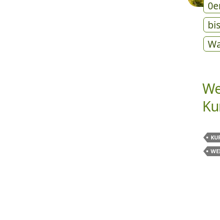
0e
bi
Wa
We
Ku
KU
WE