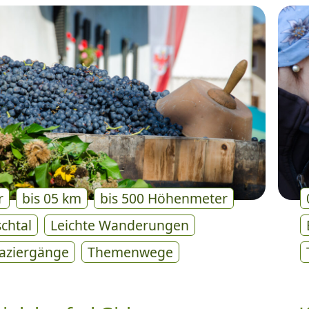
r
bis 05 km
bis 500 Höhenmeter
schtal
Leichte Wanderungen
aziergänge
Themenwege