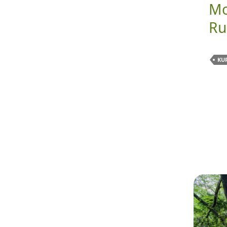
Mo
Ru
KU