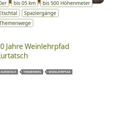
0er
bis 05 km
bis 500 Höhenmeter
Etschtal
Spaziergänge
Themenwege
0 Jahre Weinlehrpfad
urtatsch
KURTATSCH
THEMENWEG
WEINLEHRPFAD