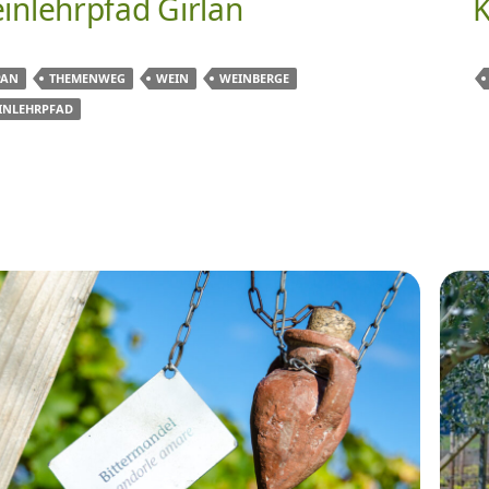
inlehrpfad Girlan
K
PAN
THEMENWEG
WEIN
WEINBERGE
INLEHRPFAD