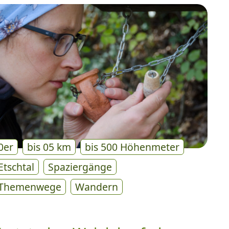
0er
bis 05 km
bis 500 Höhenmeter
Etschtal
Spaziergänge
Themenwege
Wandern