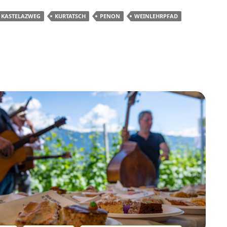
KASTELAZWEG
KURTATSCH
PENON
WEINLEHRPFAD