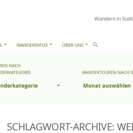
Wandern in Südti
M INHALT SPRINGEN
S
L
WANDERINFOS
ÜBER UNS
u
c
REN NACH
Wandertouren
h
DERKATEGORIE
WANDERTOUREN NACH 
nach
e
uren
Datum
n
ch
nderkategorie
SCHLAGWORT-ARCHIVE: WE