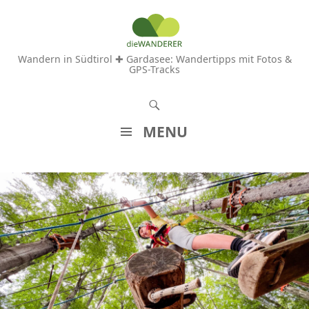
Wandern in Südtirol ✚ Gardasee: Wandertipps mit Fotos &
GPS-Tracks
S
u
MENU
c
Z
h
U
e
M
n
I
N
H
A
L
T
S