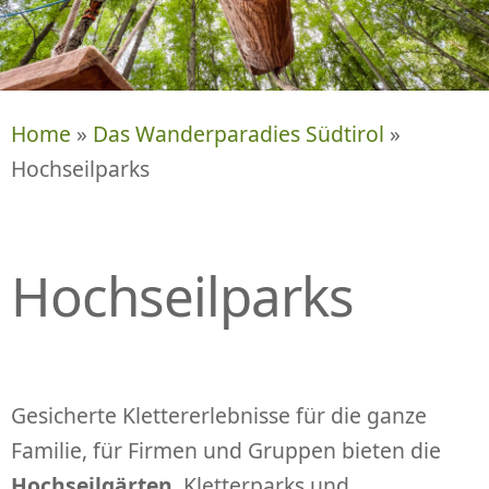
P
R
I
N
G
Home
»
Das Wanderparadies Südtirol
»
E
Hochseilparks
N
Hochseilparks
Gesicherte Klettererlebnisse für die ganze
Familie, für Firmen und Gruppen bieten die
Hochseilgärten
, Kletterparks und