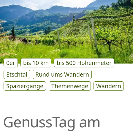
P
R
I
N
G
E
N
0er
bis 10 km
bis 500 Höhenmeter
Etschtal
Rund ums Wandern
Spaziergänge
Themenwege
Wandern
GenussTag am