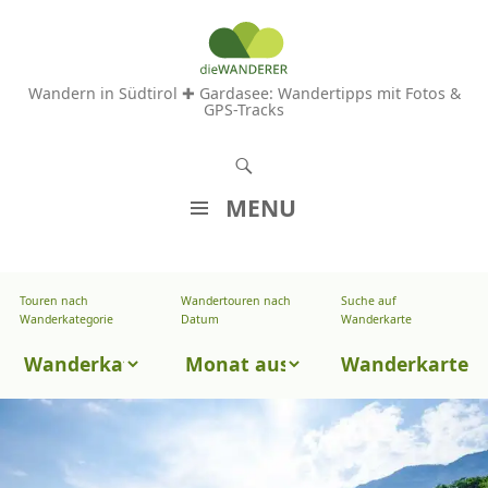
Wandern in Südtirol ✚ Gardasee: Wandertipps mit Fotos &
GPS-Tracks
S
u
MENU
c
Z
h
U
e
Touren nach
Wandertouren nach
Suche auf
Wandertouren
M
Wanderkategorie
Datum
Wanderkarte
n
I
nach
Touren
N
Wanderkarte
Datum
H
nach
A
Wanderkategorie
L
T
S