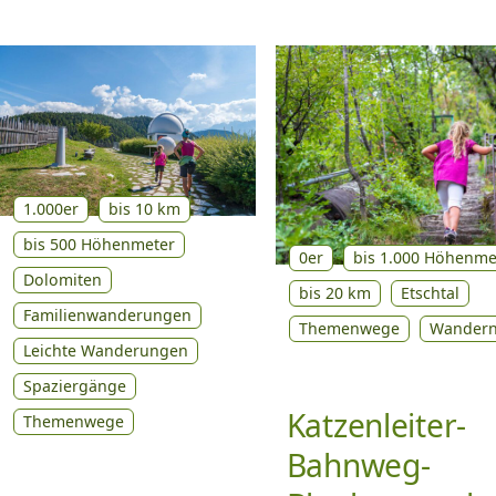
1.000er
bis 10 km
bis 500 Höhenmeter
0er
bis 1.000 Höhenme
Dolomiten
bis 20 km
Etschtal
Familienwanderungen
Themenwege
Wander
Leichte Wanderungen
Spaziergänge
Katzenleiter-
Themenwege
Bahnweg-