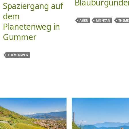
Blauburgunde
Spaziergang auf
dem
AUER
MONTAN
THEM
Planetenweg in
Gummer
THEMENWEG