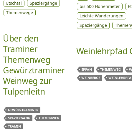
Etschtal
Spaziergänge
bis 500 Höhenmeter
Et
Themenwege
Leichte Wanderungen
Spaziergänge
Themen
Über den
Traminer
Weinlehrpfad 
Themenweg
Gewürztraminer
EPPAN
THEMENWEG
W
Weinweg zur
WEINBERGE
WEINLEHRPFA
Tulpenleitn
GEWÜRZTRAMINER
SPAZIERGANG
THEMENWEG
TRAMIN