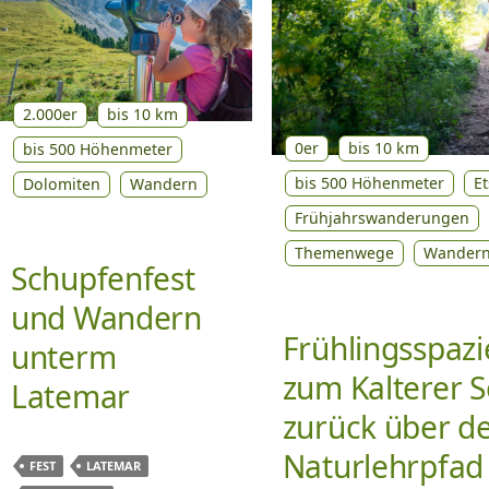
2.000er
bis 10 km
0er
bis 10 km
bis 500 Höhenmeter
bis 500 Höhenmeter
Et
Dolomiten
Wandern
Frühjahrswanderungen
Themenwege
Wander
Schupfenfest
und Wandern
Frühlingsspaz
unterm
zum Kalterer 
Latemar
zurück über d
Naturlehrpfad
FEST
LATEMAR