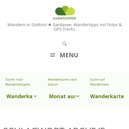
Wandern in Südtirol ✚ Gardasee: Wandertipps mit Fotos &
GPS-Tracks
S
u
MENU
c
Z
h
U
e
Touren nach
Wandertouren nach
Suche auf
Wandertouren
M
Wanderkategorie
Datum
Wanderkarte
n
I
nach
Touren
N
Wanderkarte
Datum
H
nach
A
Wanderkategorie
L
T
S