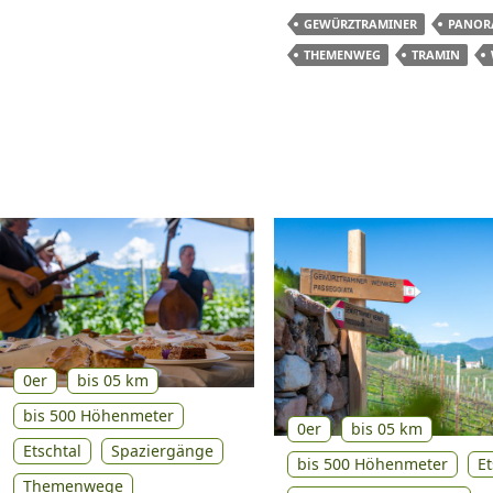
GEWÜRZTRAMINER
PANOR
THEMENWEG
TRAMIN
0er
bis 05 km
bis 500 Höhenmeter
0er
bis 05 km
Etschtal
Spaziergänge
bis 500 Höhenmeter
Et
Themenwege