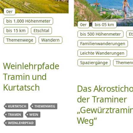
0er
bis 1.000 Höhenmeter
0er
bis 05 km
bis 15 km
Etschtal
bis 500 Höhenmeter
Et
Themenwege
Wandern
Familienwanderungen
Leichte Wanderungen
Spaziergänge
Themen
Weinlehrpfade
Tramin und
Kurtatsch
Das Akrostich
der Traminer
KURTATSCH
THEMENWEG
„Gewürztrami
TRAMIN
WEIN
Weg“
WEINLEHRPFAD