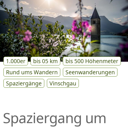
P
R
I
N
G
E
N
1.000er
bis 05 km
bis 500 Höhenmeter
Rund ums Wandern
Seenwanderungen
Spaziergänge
Vinschgau
Spaziergang um