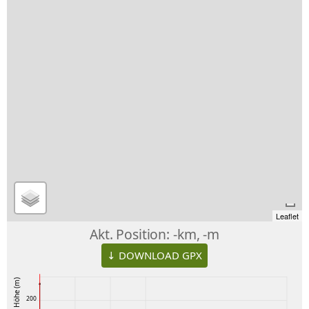
Leaflet
Akt. Position:
-km, -m
↓ DOWNLOAD GPX
Höhe (m)
200