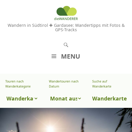
Wandern in Südtirol ✚ Gardasee: Wandertipps mit Fotos &
GPS-Tracks
S
u
MENU
c
Z
h
U
e
Touren nach
Wandertouren nach
Suche auf
Wandertouren
M
Wanderkategorie
Datum
Wanderkarte
n
I
nach
Touren
N
Wanderkarte
Datum
H
nach
A
Wanderkategorie
L
T
S