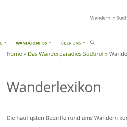
Wandern in Südti
M INHALT SPRINGEN
S
L
WANDERINFOS
ÜBER UNS
u
Home
»
Das Wanderparadies Südtirol
» Wande
c
h
e
Wanderlexikon
n
Die häufigsten Begriffe rund ums Wandern kurz