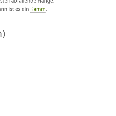
 steil abfallende Hänge.
nn ist es ein
Kamm
.
m)