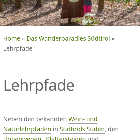
P
R
I
N
G
Home
»
Das Wanderparadies Südtirol
»
E
Lehrpfade
N
Lehrpfade
Neben den bekannten
Wein- und
Naturlehrpfaden
in
Südtirols Süden
, den
Höhenwegen
,
Klettersteigen
und