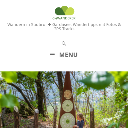
Wandern in Südtirol ✚ Gardasee: Wandertipps mit Fotos &
GPS-Tracks
S
u
MENU
c
Z
h
U
e
M
n
I
N
H
A
L
T
S