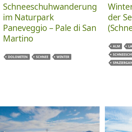
Schneeschuhwanderung
Winte
im Naturpark
der Se
Paneveggio – Pale di San
(Schn
Martino
ALM
L
SCHNEESC
DOLOMITEN
SCHNEE
WINTER
SPAZIERGA