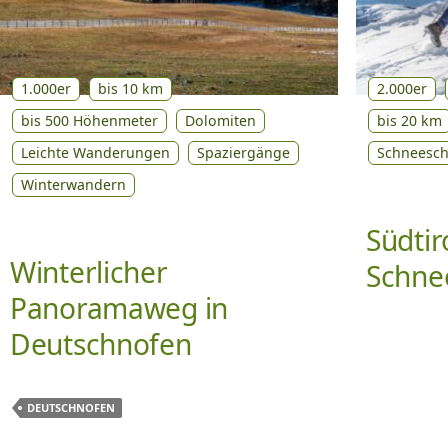
1.000er
bis 10 km
2.000er
bis 500 Höhenmeter
Dolomiten
bis 20 km
Leichte Wanderungen
Spaziergänge
Schneesc
Winterwandern
Südtir
Winterlicher
Schne
Panoramaweg in
Deutschnofen
DEUTSCHNOFEN