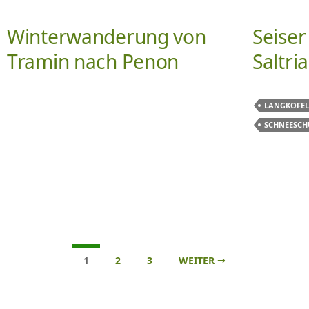
Winterwanderung von
Seiser
Tramin nach Penon
Saltria
LANGKOFEL
SCHNEESC
Beitrags-
1
2
3
WEITER →
Navigation