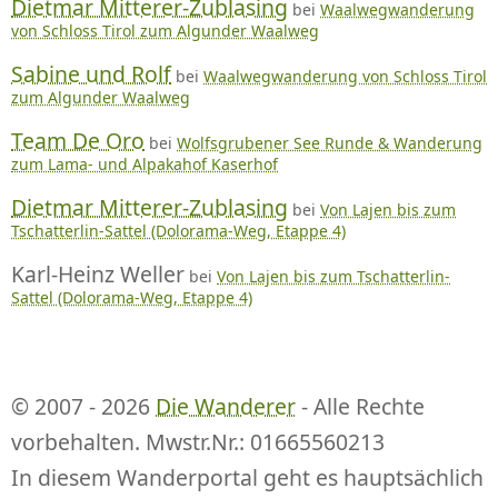
Dietmar Mitterer-Zublasing
bei
Waalwegwanderung
von Schloss Tirol zum Algunder Waalweg
Sabine und Rolf
bei
Waalwegwanderung von Schloss Tirol
zum Algunder Waalweg
Team De Oro
bei
Wolfsgrubener See Runde & Wanderung
zum Lama- und Alpakahof Kaserhof
Dietmar Mitterer-Zublasing
bei
Von Lajen bis zum
Tschatterlin-Sattel (Dolorama-Weg, Etappe 4)
Karl-Heinz Weller
bei
Von Lajen bis zum Tschatterlin-
Sattel (Dolorama-Weg, Etappe 4)
© 2007 - 2026
Die Wanderer
- Alle Rechte
vorbehalten. Mwstr.Nr.: 01665560213
In diesem Wanderportal geht es hauptsächlich