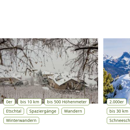
0er
bis 10 km
bis 500 Höhenmeter
2.000er
Etschtal
Spaziergänge
Wandern
bis 30 km
Winterwandern
Schneesc