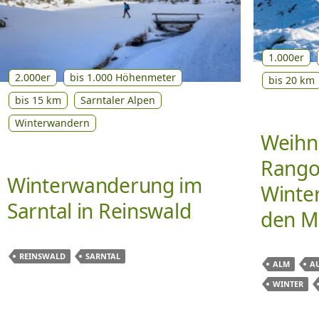
1.000er
2.000er
bis 1.000 Höhenmeter
bis 20 km
bis 15 km
Sarntaler Alpen
Winterwandern
Weihn
Rango
Winterwanderung im
Winte
Sarntal in Reinswald
den M
REINSWALD
SARNTAL
ALM
A
WINTER