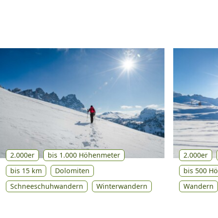
2.000er
bis 1.000 Höhenmeter
2.000er
bis 15 km
Dolomiten
bis 500 H
Schneeschuhwandern
Winterwandern
Wandern