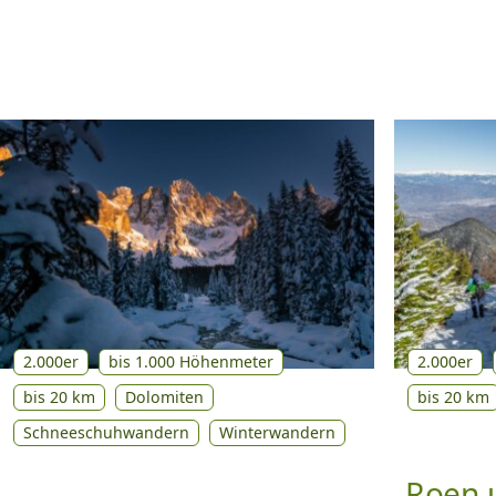
2.000er
bis 1.000 Höhenmeter
2.000er
bis 20 km
Dolomiten
bis 20 km
Schneeschuhwandern
Winterwandern
Roen 