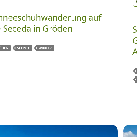
hneeschuhwanderung auf
e Seceda in Gröden
S
G
ÖDEN
SCHNEE
WINTER