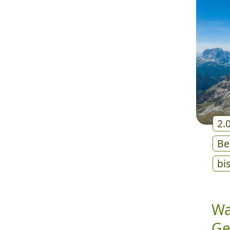
2.
Be
bi
Wa
Ge