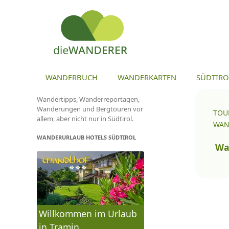
ZU
WANDERBUCH
WANDERKARTEN
SÜDTIRO
Wandertipps, Wanderreportagen,
Wanderungen und Bergtouren vor
TOU
allem, aber nicht nur in Südtirol.
WAN
WANDERURLAUB HOTELS SÜDTIROL
To
na
Wa
Willkommen im Urlaub
in Tramin