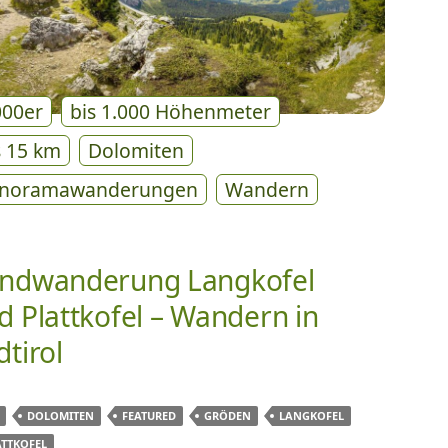
000er
bis 1.000 Höhenmeter
s 15 km
Dolomiten
noramawanderungen
Wandern
ndwanderung Langkofel
d Plattkofel – Wandern in
dtirol
DOLOMITEN
FEATURED
GRÖDEN
LANGKOFEL
ATTKOFEL