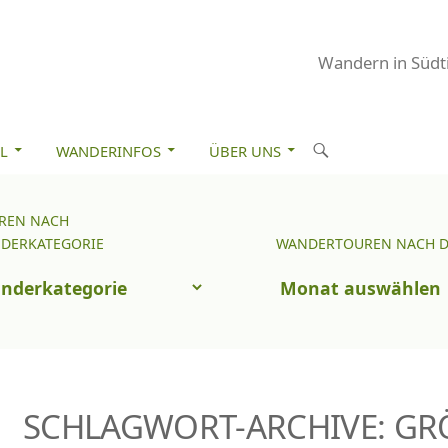
Wandern in Südti
M INHALT SPRINGEN
S
L
WANDERINFOS
ÜBER UNS
u
c
REN NACH
Wandertouren
h
DERKATEGORIE
WANDERTOUREN NACH 
nach
e
uren
Datum
n
ch
nderkategorie
SCHLAGWORT-ARCHIVE: G