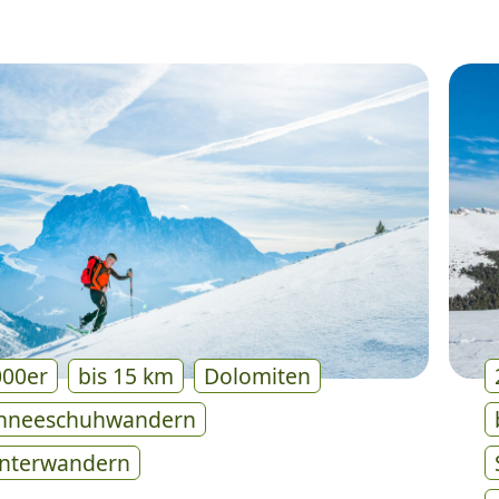
000er
bis 15 km
Dolomiten
hneeschuhwandern
nterwandern