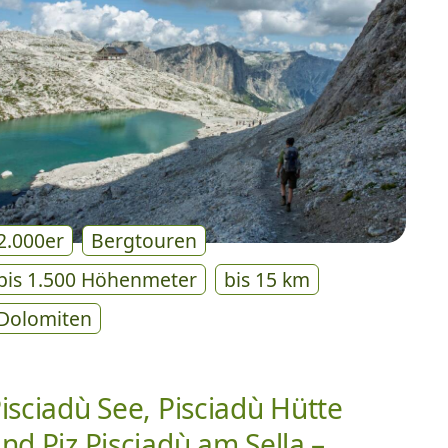
2.000er
Bergtouren
bis 1.500 Höhenmeter
bis 15 km
Dolomiten
isciadù See, Pisciadù Hütte
nd Piz Pisciadù am Sella –