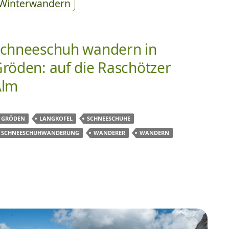
Winterwandern
chneeschuh wandern in
röden: auf die Raschötzer
Alm
GRÖDEN
LANGKOFEL
SCHNEESCHUHE
SCHNEESCHUHWANDERUNG
WANDERER
WANDERN