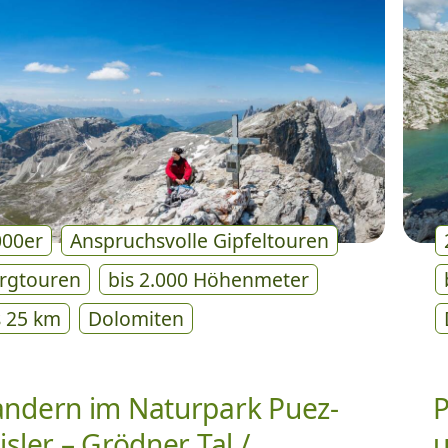
000er
Anspruchsvolle Gipfeltouren
rgtouren
bis 2.000 Höhenmeter
s 25 km
Dolomiten
ndern im Naturpark Puez-
P
isler – Grödner Tal /
u