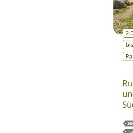
2.
bi
Pa
Ru
un
Sü
360
PL