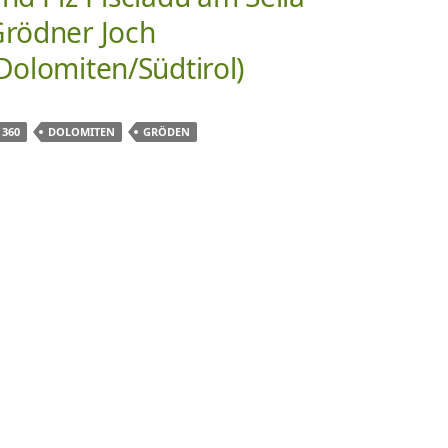
rödner Joch
Dolomiten/Südtirol)
360
DOLOMITEN
GRÖDEN