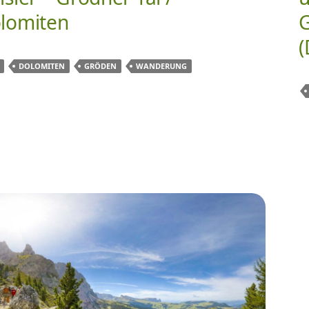
lomiten
G
(
DOLOMITEN
GRÖDEN
WANDERUNG