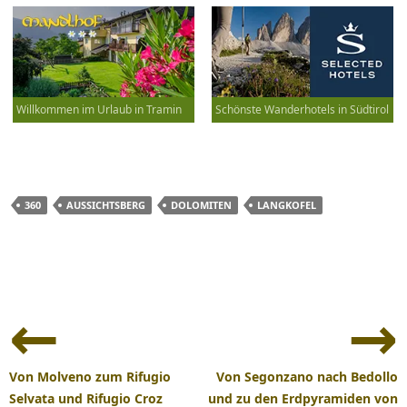
Willkommen im Urlaub in Tramin
Schönste Wanderhotels in Südtirol
360
AUSSICHTSBERG
DOLOMITEN
LANGKOFEL
Beitrags-
Navigation
Von Molveno zum Rifugio
Von Segonzano nach Bedollo
Selvata und Rifugio Croz
und zu den Erdpyramiden von