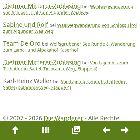
Dietmar Mitterer-Zublasing
bei
Waalwegwanderung
von Schloss Tirol zum Algunder Waalweg
Sabine und Rolf
bei
Waalwegwanderung von Schloss Tirol
zum Algunder Waalweg
Team De Oro
bei
Wolfsgrubener See Runde & Wanderung
zum Lama- und Alpakahof Kaserhof
Dietmar Mitterer-Zublasing
bei
Von Lajen bis zum
Tschatterlin-Sattel (Dolorama-Weg, Etappe 4)
Karl-Heinz Weller
bei
Von Lajen bis zum Tschatterlin-
Sattel (Dolorama-Weg, Etappe 4)
© 2007 - 2026
Die Wanderer
- Alle Rechte
Beitrags-
vorbehalten. Mwstr.Nr.: 01665560213
Navigation
In diesem Wanderportal geht es hauptsächlich