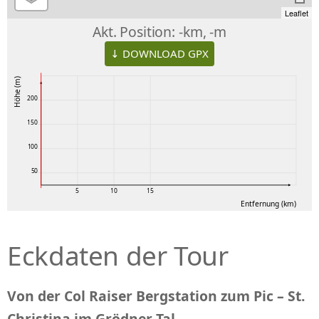
Leaflet
Akt. Position:
-km, -m
↓ DOWNLOAD GPX
Höhe (m)
200
150
100
50
5
10
15
Entfernung (km)
Eckdaten der Tour
Von der Col Raiser Bergstation zum Pic – St.
Christina im Grödner Tal