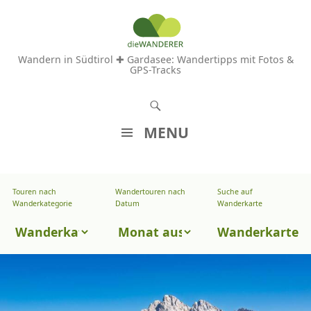
Wandern in Südtirol ✚ Gardasee: Wandertipps mit Fotos &
GPS-Tracks
S
u
MENU
c
Z
h
U
e
Touren nach
Wandertouren nach
Suche auf
Wandertouren
M
Wanderkategorie
Datum
Wanderkarte
n
I
nach
Touren
N
Wanderkarte
Datum
H
nach
A
Wanderkategorie
L
T
S