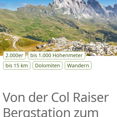
P
R
I
N
G
E
N
2.000er
bis 1.000 Höhenmeter
bis 15 km
Dolomiten
Wandern
Von der Col Raiser
Bergstation zum