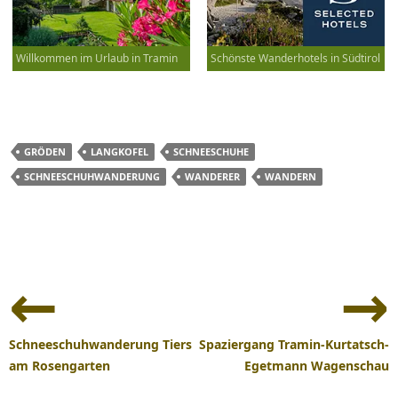
Willkommen im Urlaub in Tramin
Schönste Wanderhotels in Südtirol
GRÖDEN
LANGKOFEL
SCHNEESCHUHE
SCHNEESCHUHWANDERUNG
WANDERER
WANDERN
Beitrags-
Navigation
Schneeschuhwanderung Tiers
Spaziergang Tramin-Kurtatsch-
am Rosengarten
Egetmann Wagenschau