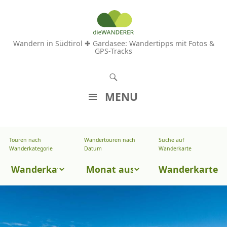
Wandern in Südtirol ✚ Gardasee: Wandertipps mit Fotos &
GPS-Tracks
S
u
MENU
c
Z
h
U
e
Touren nach
Wandertouren nach
Suche auf
Wandertouren
M
Wanderkategorie
Datum
Wanderkarte
n
I
nach
Touren
N
Wanderkarte
Datum
H
nach
A
Wanderkategorie
L
T
S