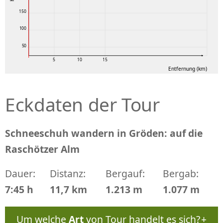
150
100
50
5
10
15
Entfernung (km)
Eckdaten der Tour
Schneeschuh wandern in Gröden: auf die
Raschötzer Alm
Dauer:
Distanz:
Bergauf:
Bergab:
7:45 h
11,7 km
1.213 m
1.077 m
Um welche
Art
von Tour handelt es sich?