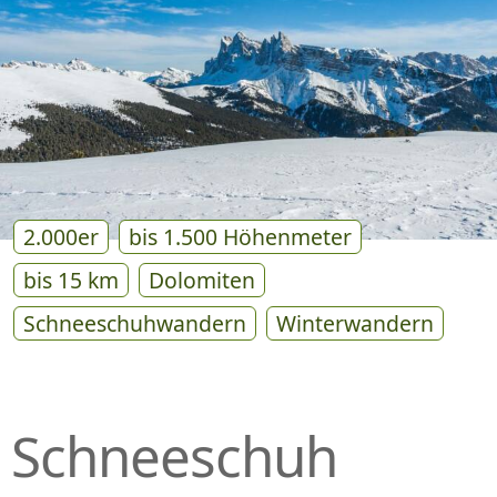
P
R
I
N
G
E
N
2.000er
bis 1.500 Höhenmeter
bis 15 km
Dolomiten
Schneeschuhwandern
Winterwandern
Schneeschuh