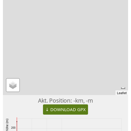
Leaflet
Akt. Position:
-km, -m
↓ DOWNLOAD GPX
Höhe (m)
200