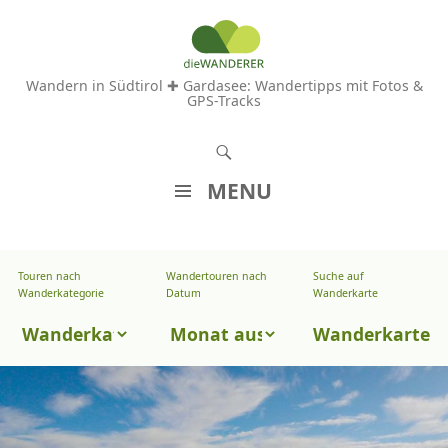
Wandern in Südtirol ✚ Gardasee: Wandertipps mit Fotos &
GPS-Tracks
S
u
MENU
c
Z
h
U
e
Touren nach
Wandertouren nach
Suche auf
Wandertouren
M
Wanderkategorie
Datum
Wanderkarte
n
I
nach
Touren
N
Wanderkarte
Datum
H
nach
A
Wanderkategorie
L
T
S