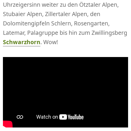
Uhrzeigersinn weiter zu den Ötztaler Alpen,
Stubaier Alpen, Zillertaler Alpen, den
Dolomitengipfeln Schlern, Rosengarten,
Latemar, Palagruppe bis hin zum Zwillingsberg
Schwarzhorn
. Wow!