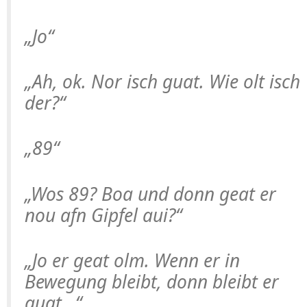
„Jo“
„Ah, ok. Nor isch guat. Wie olt isch
der?“
„89“
„Wos 89? Boa und donn geat er
nou afn Gipfel aui?“
„Jo er geat olm. Wenn er in
Bewegung bleibt, donn bleibt er
guat…“