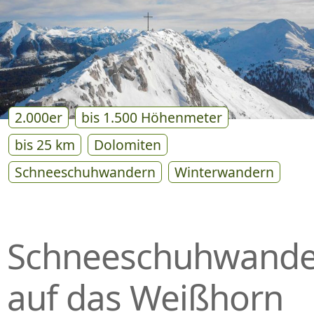
P
R
I
N
G
E
N
2.000er
bis 1.500 Höhenmeter
bis 25 km
Dolomiten
Schneeschuhwandern
Winterwandern
Schneeschuhwand
auf das Weißhorn