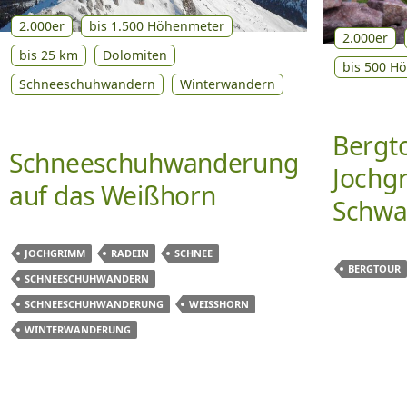
2.000er
bis 1.500 Höhenmeter
2.000er
bis 25 km
Dolomiten
bis 500 H
Schneeschuhwandern
Winterwandern
Bergt
Schneeschuhwanderung
Jochg
auf das Weißhorn
Schwa
JOCHGRIMM
RADEIN
SCHNEE
BERGTOUR
SCHNEESCHUHWANDERN
SCHNEESCHUHWANDERUNG
WEISSHORN
WINTERWANDERUNG