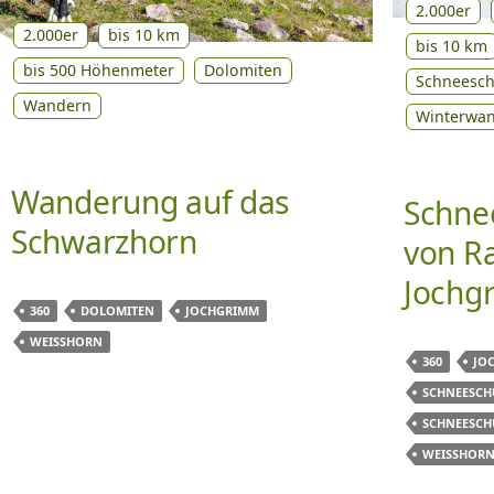
2.000er
2.000er
bis 10 km
bis 10 km
bis 500 Höhenmeter
Dolomiten
Schneesc
Wandern
Winterwa
Wanderung auf das
Schne
Schwarzhorn
von R
Jochgr
360
DOLOMITEN
JOCHGRIMM
WEISSHORN
360
JO
SCHNEESC
SCHNEESC
WEISSHORN