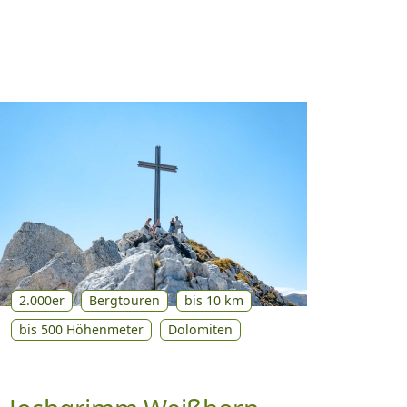
2.000er
Bergtouren
bis 10 km
bis 500 Höhenmeter
Dolomiten