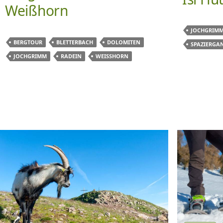
Weißhorn
JOCHGRIM
BERGTOUR
BLETTERBACH
DOLOMITEN
SPAZIERGA
JOCHGRIMM
RADEIN
WEISSHORN