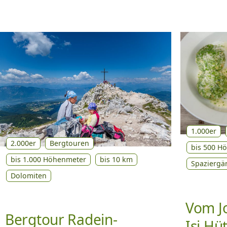
1.000er
2.000er
Bergtouren
bis 500 H
bis 1.000 Höhenmeter
bis 10 km
Spaziergä
Dolomiten
Vom J
Bergtour Radein-
Isi Hü