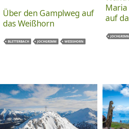
Maria
Über den Gamplweg auf
auf d
das Weißhorn
JOCHGRIM
BLETTERBACH
JOCHGRIMM
WEISSHORN