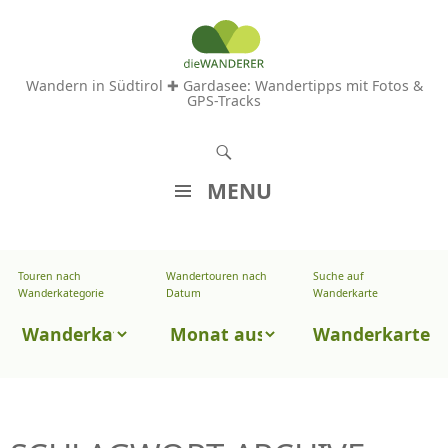
Wandern in Südtirol ✚ Gardasee: Wandertipps mit Fotos &
GPS-Tracks
S
u
MENU
c
Z
h
U
e
Touren nach
Wandertouren nach
Suche auf
Wandertouren
M
Wanderkategorie
Datum
Wanderkarte
n
I
nach
Touren
N
Wanderkarte
Datum
H
nach
A
Wanderkategorie
L
T
S