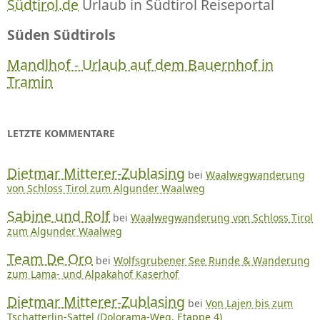
Südtirol.de
Urlaub in Südtirol Reiseportal
Süden Südtirols
Mandlhof - Urlaub auf dem Bauernhof in
Tramin
LETZTE KOMMENTARE
Dietmar Mitterer-Zublasing
bei
Waalwegwanderung
von Schloss Tirol zum Algunder Waalweg
Sabine und Rolf
bei
Waalwegwanderung von Schloss Tirol
zum Algunder Waalweg
Team De Oro
bei
Wolfsgrubener See Runde & Wanderung
zum Lama- und Alpakahof Kaserhof
Dietmar Mitterer-Zublasing
bei
Von Lajen bis zum
Tschatterlin-Sattel (Dolorama-Weg, Etappe 4)