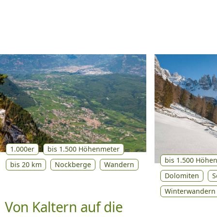
1.000er
bis 1.500 Höhenmeter
bis 1.500 Höhe
bis 20 km
Nockberge
Wandern
Dolomiten
S
Winterwandern
Von Kaltern auf die