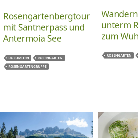
Wandern 
Rosengartenbergtour
unterm 
mit Santnerpass und
zum Wuh
Antermoia See
ROSENGARTEN
DOLOMITEN
ROSENGARTEN
ROSENGARTENGRUPPE