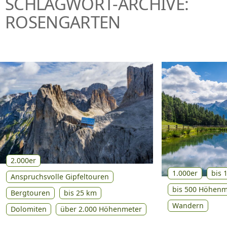
SCHLAGWORT-ARCHIVE:
P
ROSENGARTEN
R
I
N
G
E
N
2.000er
1.000er
bis 
Anspruchsvolle Gipfeltouren
bis 500 Höhenm
Bergtouren
bis 25 km
Wandern
Dolomiten
über 2.000 Höhenmeter