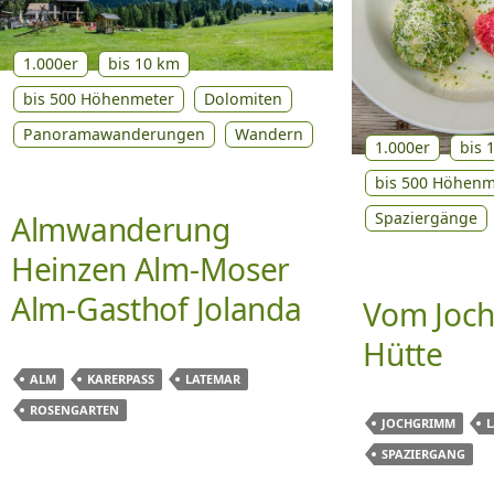
1.000er
bis 10 km
bis 500 Höhenmeter
Dolomiten
Panoramawanderungen
Wandern
1.000er
bis 
bis 500 Höhenm
Spaziergänge
Almwanderung
Heinzen Alm-Moser
Alm-Gasthof Jolanda
Vom Joch
Hütte
ALM
KARERPASS
LATEMAR
ROSENGARTEN
JOCHGRIMM
SPAZIERGANG