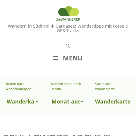
Wandern in Südtirol ✚ Gardasee: Wandertipps mit Fotos &
GPS-Tracks
S
u
MENU
c
Z
h
U
e
Touren nach
Wandertouren nach
Suche auf
Wandertouren
M
Wanderkategorie
Datum
Wanderkarte
n
I
nach
Touren
N
Wanderkarte
Datum
H
nach
A
Wanderkategorie
L
T
S