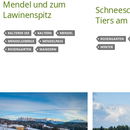
Mendel und zum
Schnees
Lawinenspitz
Tiers am
KALTERER SEE
KALTERN
MENDEL
ROSENGARTEN
MENDELGEBIRGE
MENDELPASS
WINTER
ROSENGARTEN
WANDERN