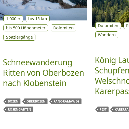
1.000er
bis 15 km
Dolomiten
R
bis 500 Höhenmeter
Dolomiten
Wandern
Spaziergänge
König La
Schneewanderung
Schupfe
Ritten von Oberbozen
Welschn
nach Klobenstein
Karerpas
BOZEN
OBERBOZEN
PANORAMAWEG
FEST
KARERPA
ROSENGARTEN