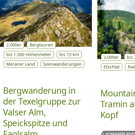
2.000er
Bergtouren
bis 1.500 Höhenmeter
bis 15 km
2.000er
bis
Meraner Land
Seenwanderungen
Etschtal
Ra
Bergwanderung in
Mountain
der Texelgruppe zur
Tramin a
Valser Alm,
Kopf
Speickspitze und
Faglsalm
SCHWARZER KOPF