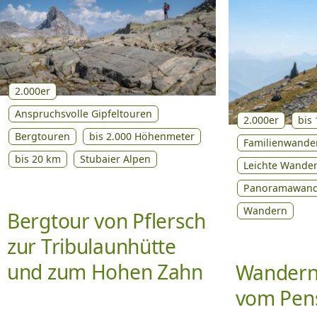
2.000er
Anspruchsvolle Gipfeltouren
2.000er
bis
Bergtouren
bis 2.000 Höhenmeter
Familienwande
bis 20 km
Stubaier Alpen
Leichte Wande
Panoramawand
Wandern
Bergtour von Pflersch
zur Tribulaunhütte
und zum Hohen Zahn
Wandern 
vom Pens