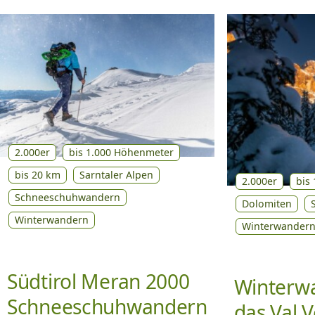
2.000er
bis 1.000 Höhenmeter
bis 20 km
Sarntaler Alpen
2.000er
bis
Schneeschuhwandern
Dolomiten
Winterwandern
Winterwander
Südtirol Meran 2000
Winterw
Schneeschuhwandern
das Val V