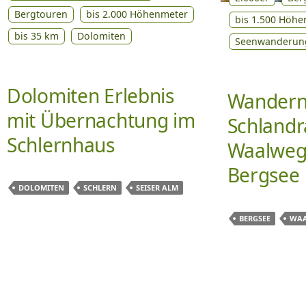
Bergtouren
bis 2.000 Höhenmeter
bis 1.500 Höhe
bis 35 km
Dolomiten
Seenwanderun
Dolomiten Erlebnis
Wandern
mit Übernachtung im
Schlandr
Schlernhaus
Waalweg
Bergsee
DOLOMITEN
SCHLERN
SEISER ALM
BERGSEE
WA