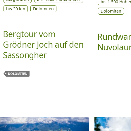
bis 1.500 Höhe
bis 20 km
Dolomiten
Dolomiten
Bergtour vom
Rundwan
Grödner Joch auf den
Nuvolau
Sassongher
DOLOMITEN