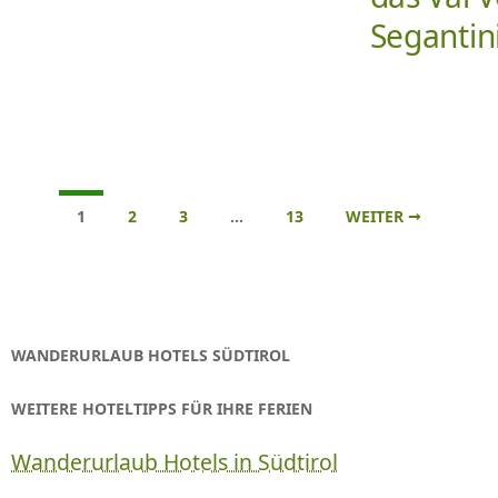
Segantin
Beitrags-
1
2
3
…
13
WEITER →
Navigation
WANDERURLAUB HOTELS SÜDTIROL
WEITERE HOTELTIPPS FÜR IHRE FERIEN
Wanderurlaub Hotels in Südtirol