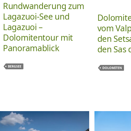
Rundwanderung zum
Lagazuoi-See und
Dolomit
Lagazuoi –
vom Valp
Dolomitentour mit
den Sets
Panoramablick
den Sas d
BERGSEE
DOLOMITEN