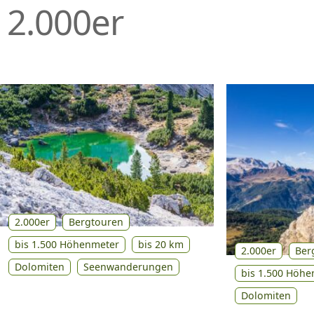
2.000er
P
R
I
N
G
E
N
2.000er
Bergtouren
bis 1.500 Höhenmeter
bis 20 km
2.000er
Ber
Dolomiten
Seenwanderungen
bis 1.500 Höhe
Dolomiten