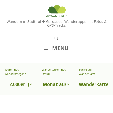
Wandern in Südtirol ✚ Gardasee: Wandertipps mit Fotos &
GPS-Tracks
S
u
MENU
c
Z
h
U
e
Touren nach
Wandertouren nach
Suche auf
Wandertouren
M
Wanderkategorie
Datum
Wanderkarte
n
I
nach
Touren
N
Wanderkarte
Datum
H
nach
A
Wanderkategorie
L
T
S