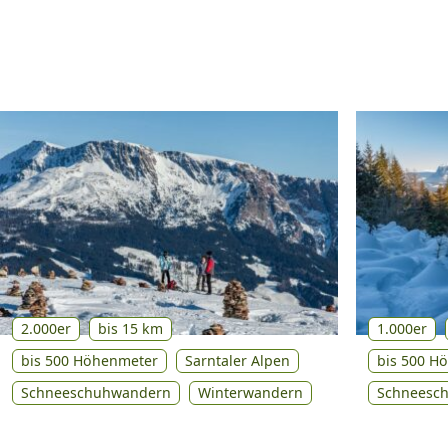
2.000er
bis 15 km
1.000er
bis 500 Höhenmeter
Sarntaler Alpen
bis 500 H
Schneeschuhwandern
Winterwandern
Schneesc