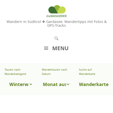
Wandern in Südtirol ✚ Gardasee: Wandertipps mit Fotos &
GPS-Tracks
S
u
MENU
c
Z
h
U
e
Touren nach
Wandertouren nach
Suche auf
Wandertouren
M
Wanderkategorie
Datum
Wanderkarte
n
I
nach
Touren
N
Wanderkarte
Datum
H
nach
A
Wanderkategorie
L
T
S