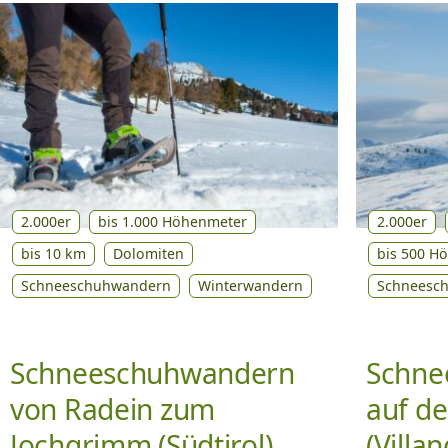
2.000er
bis 1.000 Höhenmeter
2.000er
bis 10 km
Dolomiten
bis 500 H
Schneeschuhwandern
Winterwandern
Schneesc
Schneeschuhwandern
Schne
von Radein zum
auf de
Jochgrimm (Südtirol)
(Villan