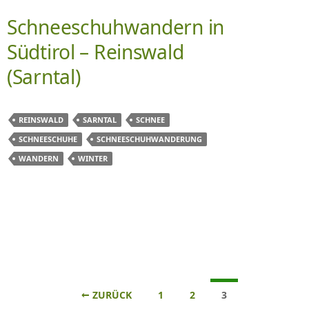
Schneeschuhwandern in
Südtirol – Reinswald
(Sarntal)
REINSWALD
SARNTAL
SCHNEE
SCHNEESCHUHE
SCHNEESCHUHWANDERUNG
WANDERN
WINTER
Beitrags-
← ZURÜCK
1
2
3