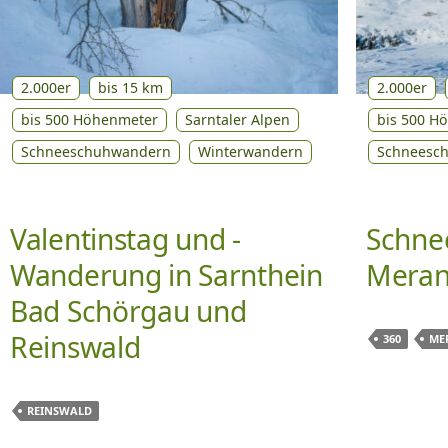
2.000er
bis 15 km
2.000er
bis 500 Höhenmeter
Sarntaler Alpen
bis 500 H
Schneeschuhwandern
Winterwandern
Schneesc
Valentinstag und -
Schne
Wanderung in Sarnthein
Meran 
Bad Schörgau und
Reinswald
360
ME
REINSWALD