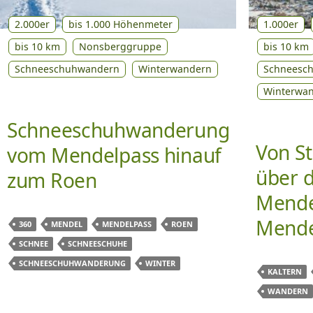
2.000er
bis 1.000 Höhenmeter
1.000er
bis 10 km
Nonsberggruppe
bis 10 km
Schneeschuhwandern
Winterwandern
Schneesc
Winterwa
Schneeschuhwanderung
Von St
vom Mendelpass hinauf
über d
zum Roen
Mende
Mende
360
MENDEL
MENDELPASS
ROEN
SCHNEE
SCHNEESCHUHE
SCHNEESCHUHWANDERUNG
WINTER
KALTERN
WANDERN