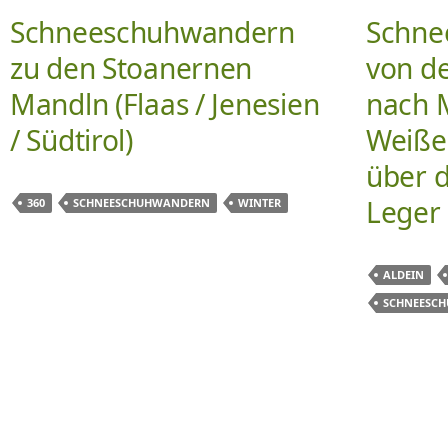
Schneeschuhwandern
Schne
zu den Stoanernen
von d
Mandln (Flaas / Jenesien
nach 
/ Südtirol)
Weißen
über 
Leger
360
SCHNEESCHUHWANDERN
WINTER
ALDEIN
SCHNEESC