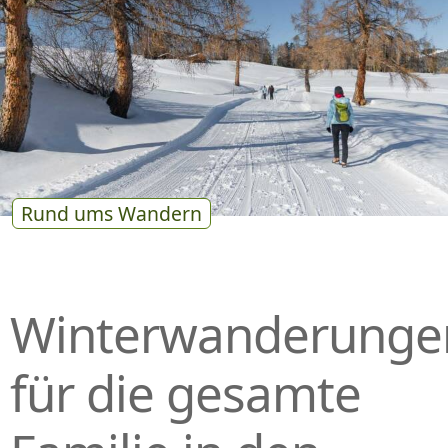
P
R
I
N
G
E
N
Rund ums Wandern
Winterwanderunge
für die gesamte