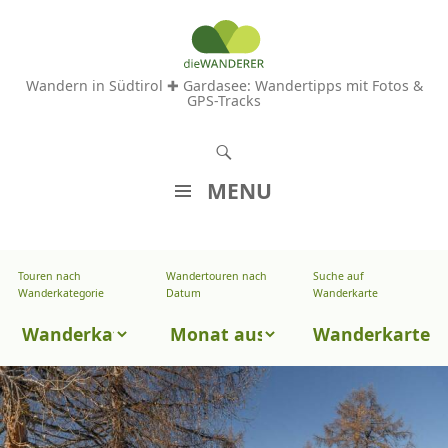
Wandern in Südtirol ✚ Gardasee: Wandertipps mit Fotos &
GPS-Tracks
S
u
MENU
c
Z
h
U
e
Touren nach
Wandertouren nach
Suche auf
Wandertouren
M
Wanderkategorie
Datum
Wanderkarte
n
I
nach
Touren
N
Wanderkarte
Datum
H
nach
A
Wanderkategorie
L
T
S