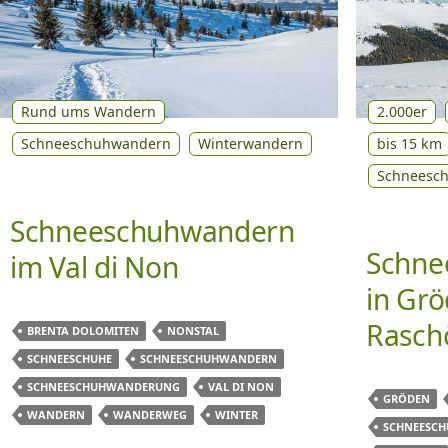
Rund ums Wandern
2.000er
Schneeschuhwandern
Winterwandern
bis 15 km
Schneesc
Schneeschuhwandern
Schne
im Val di Non
in Grö
Rasch
BRENTA DOLOMITEN
NONSTAL
SCHNEESCHUHE
SCHNEESCHUHWANDERN
SCHNEESCHUHWANDERUNG
VAL DI NON
GRÖDEN
WANDERN
WANDERWEG
WINTER
SCHNEESC