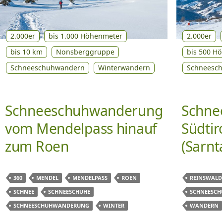
2.000er
bis 1.000 Höhenmeter
2.000er
bis 10 km
Nonsberggruppe
bis 500 H
Schneeschuhwandern
Winterwandern
Schneesc
Schneeschuhwanderung
Schne
vom Mendelpass hinauf
Südtir
zum Roen
(Sarnt
360
MENDEL
MENDELPASS
ROEN
REINSWALD
SCHNEE
SCHNEESCHUHE
SCHNEESCH
SCHNEESCHUHWANDERUNG
WINTER
WANDERN