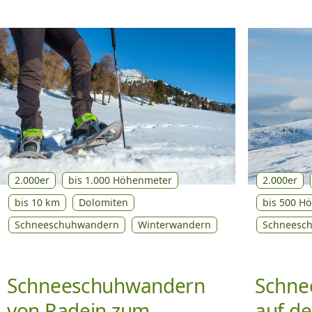
2.000er
bis 1.000 Höhenmeter
2.000er
bis 10 km
Dolomiten
bis 500 H
Schneeschuhwandern
Winterwandern
Schneesc
Schneeschuhwandern
Schne
von Radein zum
auf de