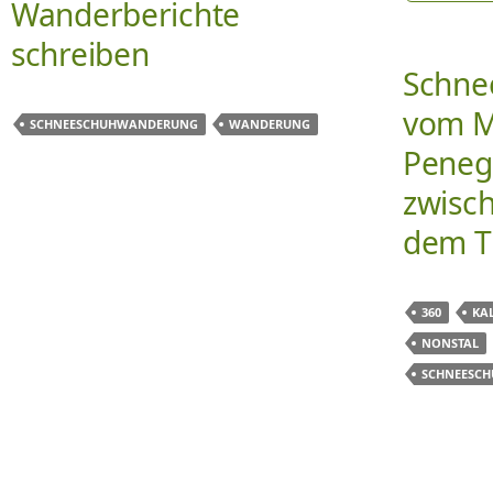
Wanderberichte
schreiben
Schne
vom M
SCHNEESCHUHWANDERUNG
WANDERUNG
Peneg
zwisch
dem T
360
KA
NONSTAL
SCHNEESC