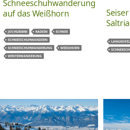
Schneeschuhwanderung
Seiser
auf das Weißhorn
Saltria
JOCHGRIMM
RADEIN
SCHNEE
SCHNEESCHUHWANDERN
LANGKOFEL
SCHNEESCHUHWANDERUNG
WEISSHORN
SCHNEESC
WINTERWANDERUNG