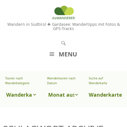
Wandern in Südtirol ✚ Gardasee: Wandertipps mit Fotos &
GPS-Tracks
S
u
MENU
c
Z
h
U
e
Touren nach
Wandertouren nach
Suche auf
Wandertouren
M
Wanderkategorie
Datum
Wanderkarte
n
I
nach
Touren
N
Wanderkarte
Datum
H
nach
A
Wanderkategorie
L
T
S