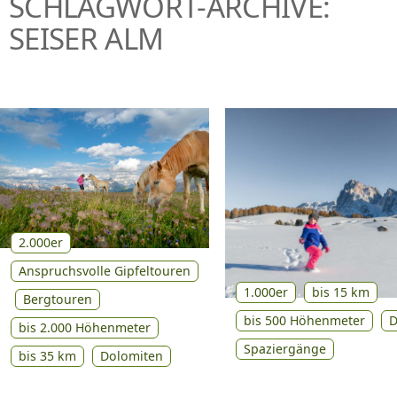
SCHLAGWORT-ARCHIVE:
P
SEISER ALM
R
I
N
G
E
N
2.000er
Anspruchsvolle Gipfeltouren
1.000er
bis 15 km
Bergtouren
bis 500 Höhenmeter
D
bis 2.000 Höhenmeter
Spaziergänge
bis 35 km
Dolomiten