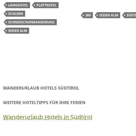
LANGKOFEL
PLATTKOFEL
SCHLERN
360
SEISER ALM
SÜDT
SCHNEESCHUHWANDERUNG
SEISER ALM
WANDERURLAUB HOTELS SÜDTIROL
WEITERE HOTELTIPPS FÜR IHRE FERIEN
Wanderurlaub Hotels in Südtirol