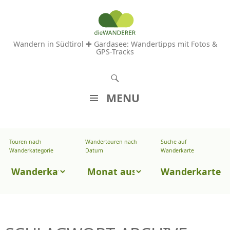
Wandern in Südtirol ✚ Gardasee: Wandertipps mit Fotos &
GPS-Tracks
S
u
MENU
c
Z
h
U
e
Touren nach
Wandertouren nach
Suche auf
Wandertouren
M
Wanderkategorie
Datum
Wanderkarte
n
I
nach
Touren
N
Wanderkarte
Datum
H
nach
A
Wanderkategorie
L
T
S