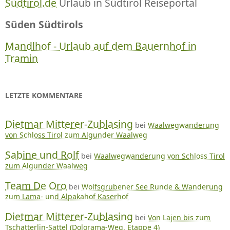
Südtirol.de
Urlaub in Südtirol Reiseportal
Süden Südtirols
Mandlhof - Urlaub auf dem Bauernhof in
Tramin
LETZTE KOMMENTARE
Dietmar Mitterer-Zublasing
bei
Waalwegwanderung
von Schloss Tirol zum Algunder Waalweg
Sabine und Rolf
bei
Waalwegwanderung von Schloss Tirol
zum Algunder Waalweg
Team De Oro
bei
Wolfsgrubener See Runde & Wanderung
zum Lama- und Alpakahof Kaserhof
Dietmar Mitterer-Zublasing
bei
Von Lajen bis zum
Tschatterlin-Sattel (Dolorama-Weg, Etappe 4)