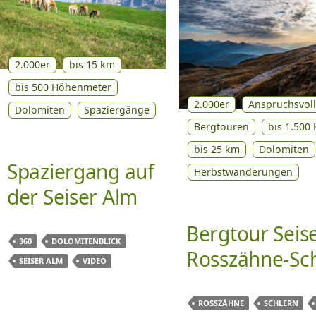
2.000er
bis 15 km
bis 500 Höhenmeter
2.000er
Anspruchsvoll
Dolomiten
Spaziergänge
Bergtouren
bis 1.500
bis 25 km
Dolomiten
Spaziergang auf
Herbstwanderungen
der Seiser Alm
Bergtour Seis
360
DOLOMITENBLICK
Rosszähne-Sc
SEISER ALM
VIDEO
ROSSZÄHNE
SCHLERN