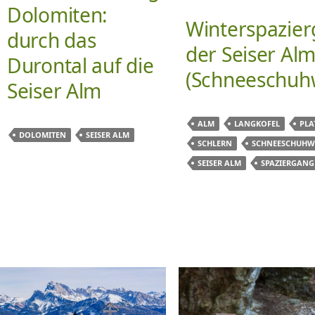
Dolomiten:
Winterspazier
durch das
der Seiser Al
Durontal auf die
(Schneeschuh
Seiser Alm
ALM
LANGKOFEL
PLA
DOLOMITEN
SEISER ALM
SCHLERN
SCHNEESCHUH
SEISER ALM
SPAZIERGANG