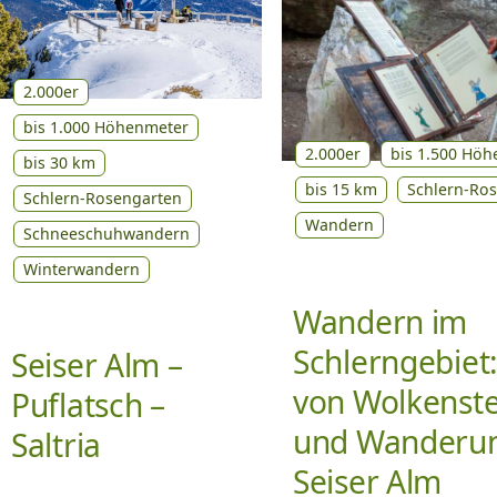
2.000er
bis 1.000 Höhenmeter
2.000er
bis 1.500 Hö
bis 30 km
bis 15 km
Schlern-Ro
Schlern-Rosengarten
Wandern
Schneeschuhwandern
Winterwandern
Wandern im
Schlerngebiet
Seiser Alm –
von Wolkenst
Puflatsch –
und Wanderun
Saltria
Seiser Alm