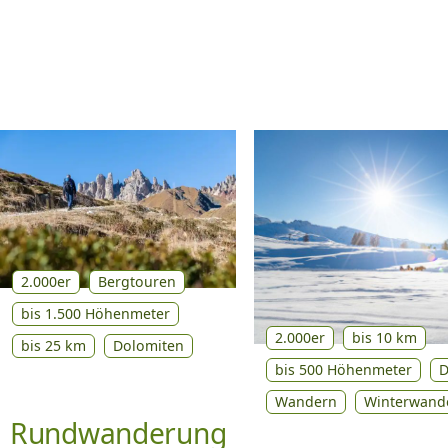
2.000er
Bergtouren
bis 1.500 Höhenmeter
2.000er
bis 10 km
bis 25 km
Dolomiten
bis 500 Höhenmeter
D
Wandern
Winterwand
Rundwanderung