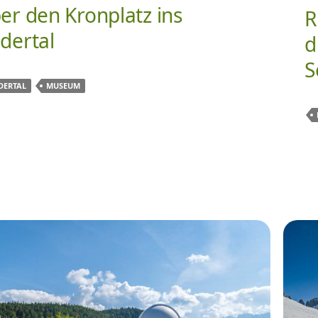
er den Kronplatz ins
R
dertal
d
S
DERTAL
MUSEUM