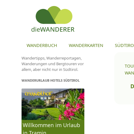
ZU
WANDERBUCH
WANDERKARTEN
SÜDTIRO
Wandertipps, Wanderreportagen,
Wanderungen und Bergtouren vor
TOU
allem, aber nicht nur in Südtirol.
WAN
WANDERURLAUB HOTELS SÜDTIROL
To
na
Wa
Willkommen im Urlaub
in Tramin