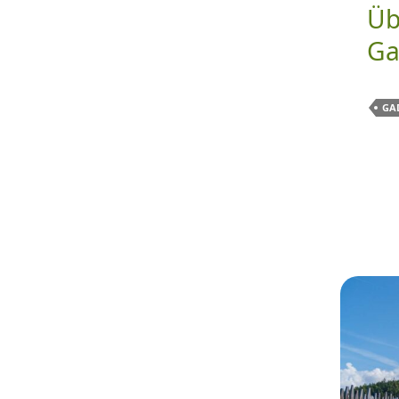
Üb
Ga
GA