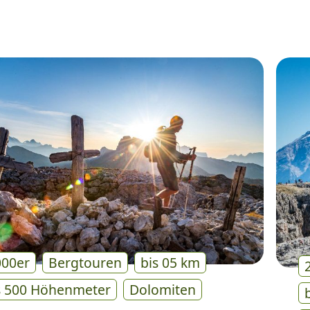
000er
Bergtouren
bis 05 km
s 500 Höhenmeter
Dolomiten