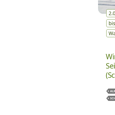
2.
bi
Wa
Wi
Se
(S
AL
SC