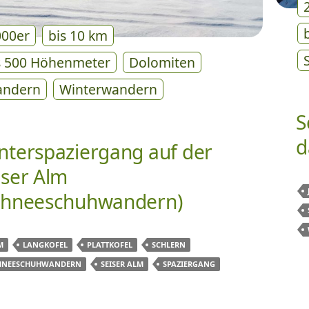
000er
bis 10 km
s 500 Höhenmeter
Dolomiten
ndern
Winterwandern
S
d
nterspaziergang auf der
iser Alm
chneeschuhwandern)
M
LANGKOFEL
PLATTKOFEL
SCHLERN
HNEESCHUHWANDERN
SEISER ALM
SPAZIERGANG