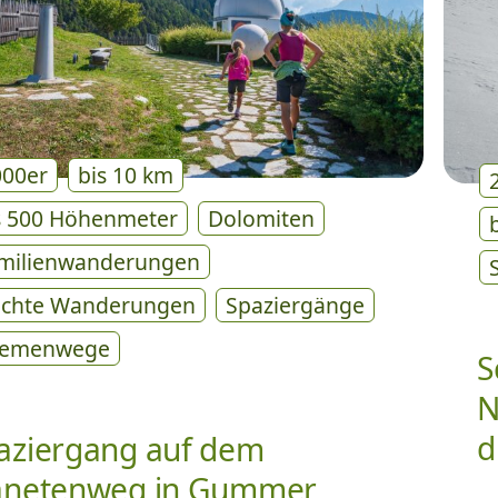
000er
bis 10 km
s 500 Höhenmeter
Dolomiten
milienwanderungen
ichte Wanderungen
Spaziergänge
emenwege
S
N
d
aziergang auf dem
anetenweg in Gummer