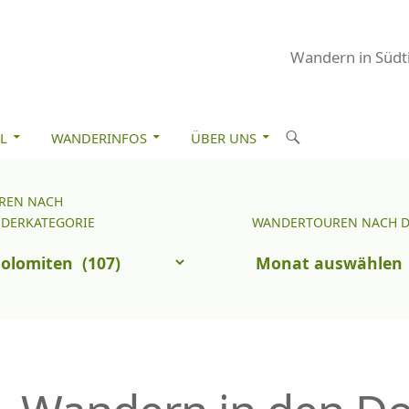
Wandern in Südti
M INHALT SPRINGEN
S
L
WANDERINFOS
ÜBER UNS
u
c
REN NACH
Wandertouren
h
DERKATEGORIE
WANDERTOUREN NACH 
nach
e
uren
Datum
n
ch
nderkategorie