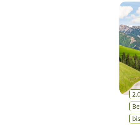
2.
Be
bi