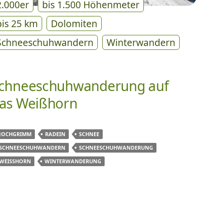
2.000er
bis 1.500 Höhenmeter
bis 25 km
Dolomiten
Schneeschuhwandern
Winterwandern
chneeschuhwanderung auf
as Weißhorn
JOCHGRIMM
RADEIN
SCHNEE
SCHNEESCHUHWANDERN
SCHNEESCHUHWANDERUNG
WEISSHORN
WINTERWANDERUNG