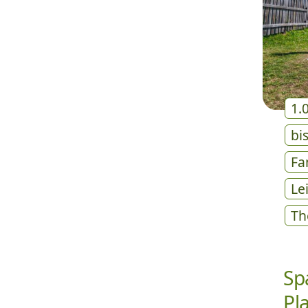
1.
bi
Fa
Le
Th
Sp
Pl