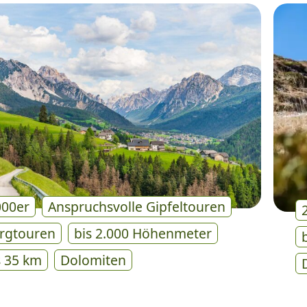
000er
Anspruchsvolle Gipfeltouren
rgtouren
bis 2.000 Höhenmeter
s 35 km
Dolomiten