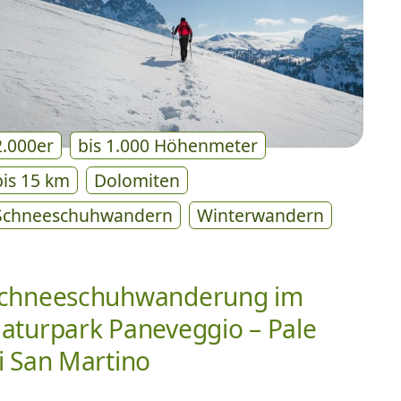
2.000er
bis 1.000 Höhenmeter
bis 15 km
Dolomiten
Schneeschuhwandern
Winterwandern
chneeschuhwanderung im
aturpark Paneveggio – Pale
i San Martino