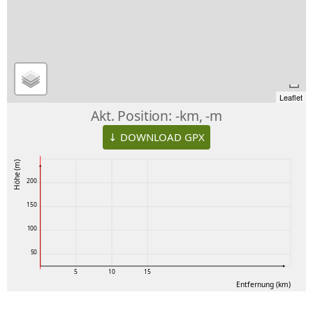
Leaflet
Akt. Position:
-km, -m
↓ DOWNLOAD GPX
Höhe (m)
200
150
100
50
5
10
15
Entfernung (km)