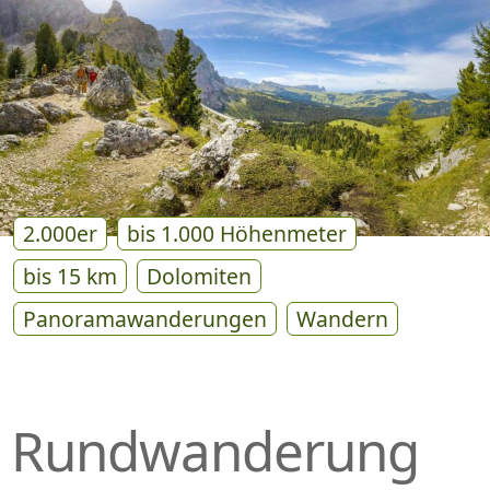
P
R
I
N
G
E
N
2.000er
bis 1.000 Höhenmeter
bis 15 km
Dolomiten
Panoramawanderungen
Wandern
Rundwanderung