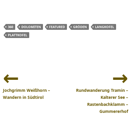
360
DOLOMITEN
FEATURED
GRÖDEN
LANGKOFEL
PLATTKOFEL
Beitrags-
Navigation
Jochgrimm Weißhorn –
Rundwanderung Tramin –
Wandern in Südtirol
Kalterer See –
Rastenbachklamm –
Gummererhof