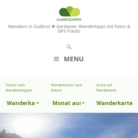
Wandern in Südtirol ✚ Gardasee: Wandertipps mit Fotos &
GPS-Tracks
S
u
MENU
c
Z
h
U
e
Touren nach
Wandertouren nach
Suche auf
Wandertouren
M
Wanderkategorie
Datum
Wanderkarte
n
I
nach
Touren
N
Wanderkarte
Datum
H
nach
A
Wanderkategorie
L
T
S