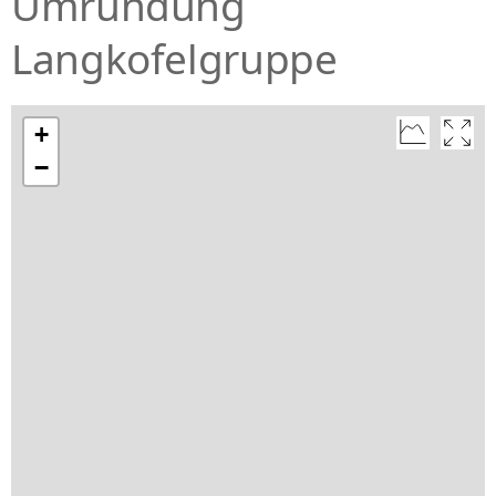
Umrundung
Langkofelgruppe
+
−