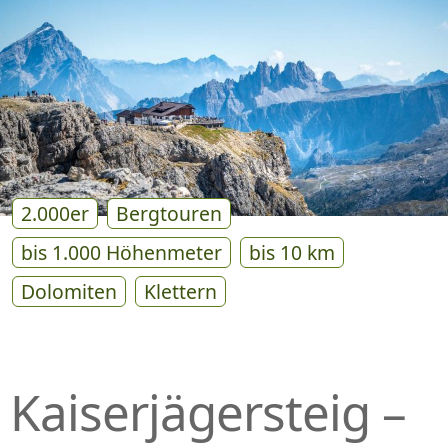
P
R
I
N
G
E
N
2.000er
Bergtouren
bis 1.000 Höhenmeter
bis 10 km
Dolomiten
Klettern
Kaiserjägersteig –