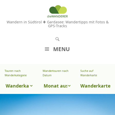
Wandern in Südtirol ✚ Gardasee: Wandertipps mit Fotos &
GPS-Tracks
S
u
MENU
c
Z
h
U
e
Touren nach
Wandertouren nach
Suche auf
Wandertouren
M
Wanderkategorie
Datum
Wanderkarte
n
I
nach
Touren
N
Wanderkarte
Datum
H
nach
A
Wanderkategorie
L
T
S