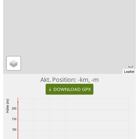
Leaflet
Akt. Position:
-km, -m
↓ DOWNLOAD GPX
Höhe (m)
200
150
100