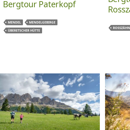
Bergtour Paterkopf
Rossz
MENDEL
MENDELGEBIRGE
ROSSZÄHN
ÜBERETSCHER HÜTTE