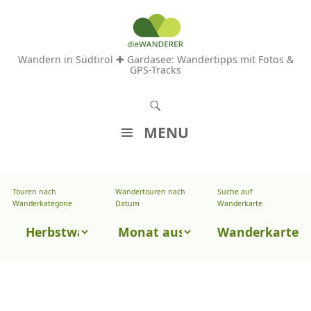
Wandern in Südtirol ✚ Gardasee: Wandertipps mit Fotos &
GPS-Tracks
S
u
MENU
c
Z
h
U
e
Touren nach
Wandertouren nach
Suche auf
Wandertouren
M
Wanderkategorie
Datum
Wanderkarte
n
I
nach
Touren
N
Wanderkarte
Datum
H
nach
A
Wanderkategorie
L
T
S