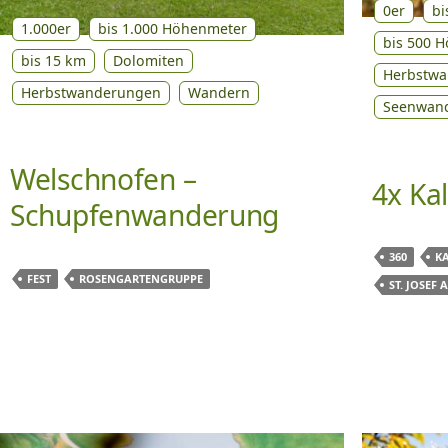
0er
bi
1.000er
bis 1.000 Höhenmeter
bis 500 
bis 15 km
Dolomiten
Herbstw
Herbstwanderungen
Wandern
Seenwan
Welschnofen –
4x Ka
Schupfenwanderung
360
KA
FEST
ROSENGARTENGRUPPE
ST. JOSEF 