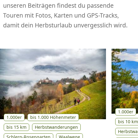
unseren Beiträgen findest du passende
Touren mit Fotos, Karten und GPS-Tracks,
damit dein Herbsturlaub unvergesslich wird.
1.000er
1.000er
bis 1.000 Höhenmeter
bis 10 km
bis 15 km
Herbstwanderungen
Herbstw
Schlern-Rosengarten
Waalwege