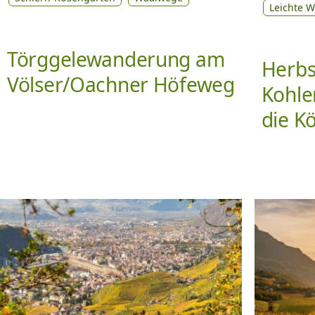
Leichte 
Törggelewanderung am
Herbs
Völser/Oachner Höfeweg
Kohle
die K