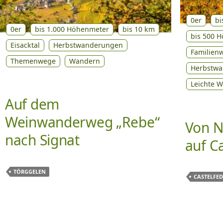
0er
bi
0er
bis 1.000 Höhenmeter
bis 10 km
bis 500 
Eisacktal
Herbstwanderungen
Familien
Themenwege
Wandern
Herbstw
Leichte 
Auf dem
Weinwanderweg „Rebe“
Von N
nach Signat
auf C
TÖRGGELEN
CASTELFED