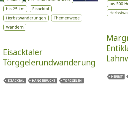
bis 500 
bis 25 km
Eisacktal
Herbstw
Herbstwanderungen
Themenwege
Wandern
Margr
Entik
Eisacktaler
Lahn
Törggelerundwanderung
HERBST
EISACKTAL
HÄNGEBRÜCKE
TÖRGGELEN