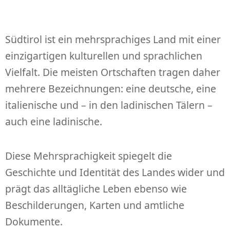
P
R
I
Südtirol ist ein mehrsprachiges Land mit einer
N
einzigartigen kulturellen und sprachlichen
G
E
Vielfalt. Die meisten Ortschaften tragen daher
N
mehrere Bezeichnungen: eine deutsche, eine
italienische und – in den ladinischen Tälern –
auch eine ladinische.
Diese Mehrsprachigkeit spiegelt die
Geschichte und Identität des Landes wider und
prägt das alltägliche Leben ebenso wie
Beschilderungen, Karten und amtliche
Dokumente.