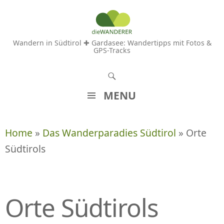
Wandern in Südtirol ✚ Gardasee: Wandertipps mit Fotos &
GPS-Tracks
S
u
MENU
c
Z
h
U
Home
»
Das Wanderparadies Südtirol
» Orte
e
M
Südtirols
n
I
N
H
A
Orte Südtirols
L
T
S