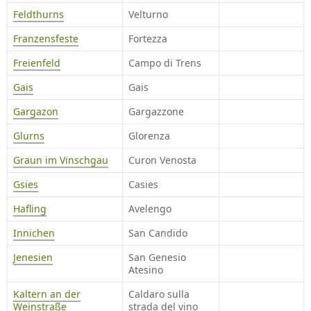
Feldthurns
Velturno
Franzensfeste
Fortezza
Freienfeld
Campo di Trens
Gais
Gais
Gargazon
Gargazzone
Glurns
Glorenza
Graun im Vinschgau
Curon Venosta
Gsies
Casies
Hafling
Avelengo
Innichen
San Candido
Jenesien
San Genesio
Atesino
Kaltern an der
Caldaro sulla
Weinstraße
strada del vino