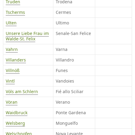
Truden
Trodena
Tscherms
Cermes
Ulten
Ultimo
Unsere Liebe Frau im
Senale-San Felice
Walde-St. Felix
Vahrn
Varna
Villanders
Villandro
Villnöß
Funes
Vintl
Vandoies
Völs am Schlern
Fié allo Sciliar
Vöran
Verano
Waidbruck
Ponte Gardena
Welsberg
Monguelfo
Welschnofen
Nova Levante