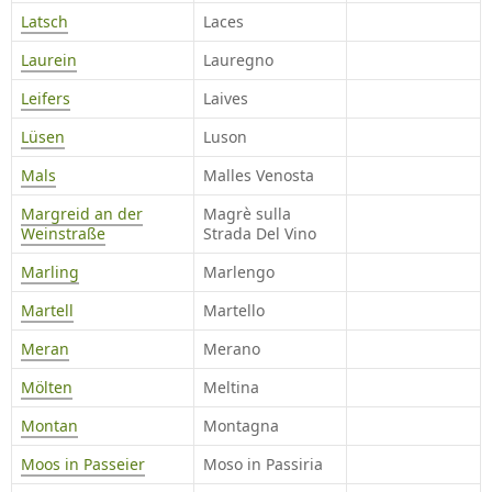
Latsch
Laces
Laurein
Lauregno
Leifers
Laives
Lüsen
Luson
Mals
Malles Venosta
Margreid an der
Magrè sulla
Weinstraße
Strada Del Vino
Marling
Marlengo
Martell
Martello
Meran
Merano
Mölten
Meltina
Montan
Montagna
Moos in Passeier
Moso in Passiria