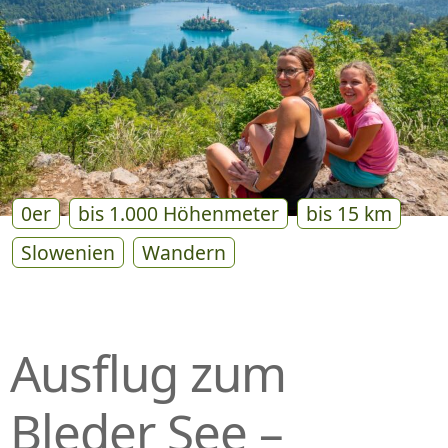
P
R
I
N
G
E
N
0er
bis 1.000 Höhenmeter
bis 15 km
Slowenien
Wandern
Ausflug zum
Bleder See –