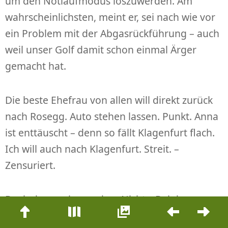
um den Notlaufmodus loszuwerden. Am
wahrscheinlichsten, meint er, sei nach wie vor
ein Problem mit der Abgasrückführung – auch
weil unser Golf damit schon einmal Ärger
gemacht hat.
Die beste Ehefrau von allen will direkt zurück
nach Rosegg. Auto stehen lassen. Punkt. Anna
ist enttäuscht – denn so fällt Klagenfurt flach.
Ich will auch nach Klagenfurt. Streit. –
Zensuriert.
Doch dann, wie aus dem Nichts: Bei der
Beitrags-
Einfahrt in Klagenfurt plötzlich ein Schild: „KFZ-
Navigation