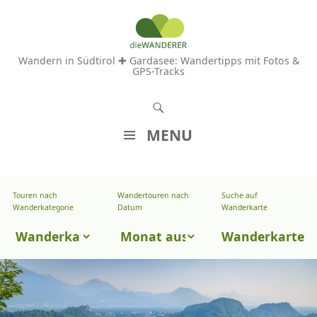
Wandern in Südtirol ✚ Gardasee: Wandertipps mit Fotos &
GPS-Tracks
S
u
MENU
c
Z
h
U
e
Touren nach
Wandertouren nach
Suche auf
Wandertouren
M
Wanderkategorie
Datum
Wanderkarte
n
I
nach
Touren
N
Wanderkarte
Datum
H
nach
A
Wanderkategorie
L
T
S