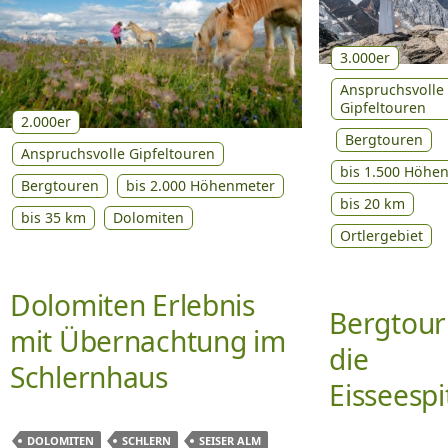
3.000er
Anspruchsvolle
Gipfeltouren
2.000er
Bergtouren
Anspruchsvolle Gipfeltouren
bis 1.500 Höhe
Bergtouren
bis 2.000 Höhenmeter
bis 20 km
bis 35 km
Dolomiten
Ortlergebiet
Dolomiten Erlebnis
Bergtour
mit Übernachtung im
die
Schlernhaus
Eisseespi
DOLOMITEN
SCHLERN
SEISER ALM