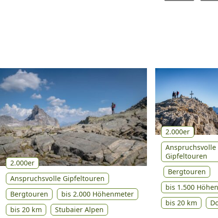
2.000er
Anspruchsvolle
Gipfeltouren
2.000er
Bergtouren
Anspruchsvolle Gipfeltouren
bis 1.500 Höhe
Bergtouren
bis 2.000 Höhenmeter
bis 20 km
D
bis 20 km
Stubaier Alpen