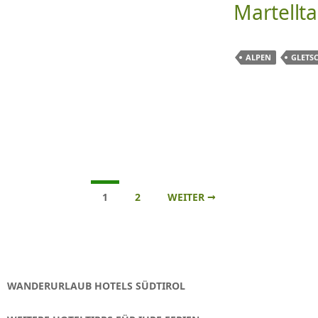
Martellta
ALPEN
GLETS
Beitrags-
1
2
WEITER →
Navigation
WANDERURLAUB HOTELS SÜDTIROL