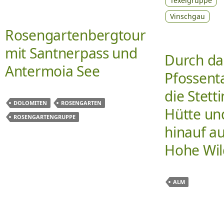
Texelgruppe
Vinschgau
Rosengartenbergtour
mit Santnerpass und
Durch da
Antermoia See
Pfossenta
die Stett
DOLOMITEN
ROSENGARTEN
Hütte un
ROSENGARTENGRUPPE
hinauf au
Hohe Wil
ALM