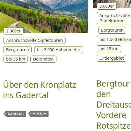
3.000er
Anspruchsvolle
Gipfeltouren
Bergtouren
2.000er
bis 1.500 Höhe
Anspruchsvolle Gipfeltouren
bis 15 km
Bergtouren
bis 2.000 Höhenmeter
Ortlergebiet
bis 35 km
Dolomiten
Bergtour
Über den Kronplatz
den
ins Gadertal
Dreitaus
Vordere
GADERTAL
MUSEUM
Rotspitze