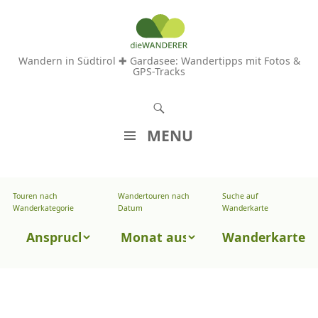
Wandern in Südtirol ✚ Gardasee: Wandertipps mit Fotos &
GPS-Tracks
S
u
MENU
c
Z
h
U
e
Touren nach
Wandertouren nach
Suche auf
Wandertouren
M
Wanderkategorie
Datum
Wanderkarte
n
I
nach
Touren
N
Wanderkarte
Datum
H
nach
A
Wanderkategorie
L
T
S