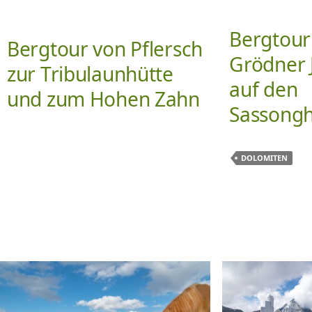
Bergtou
Bergtour von Pflersch
Grödner 
zur Tribulaunhütte
auf den
und zum Hohen Zahn
Sassong
DOLOMITEN