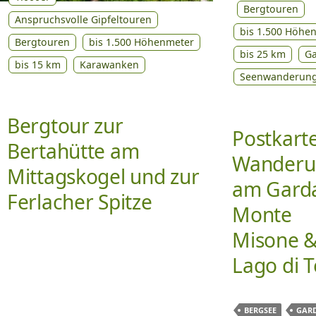
Bergtouren
Anspruchsvolle Gipfeltouren
bis 1.500 Höhe
Bergtouren
bis 1.500 Höhenmeter
bis 25 km
G
bis 15 km
Karawanken
Seenwanderun
Bergtour zur
Postkart
Bertahütte am
Wanderu
Mittagskogel und zur
am Gard
Ferlacher Spitze
Monte
Misone 
Lago di 
BERGSEE
GAR