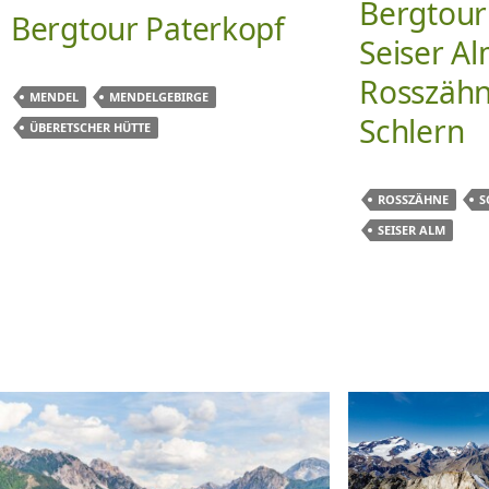
Bergtour
Bergtour Paterkopf
Seiser Al
Rosszähn
MENDEL
MENDELGEBIRGE
Schlern
ÜBERETSCHER HÜTTE
ROSSZÄHNE
S
SEISER ALM