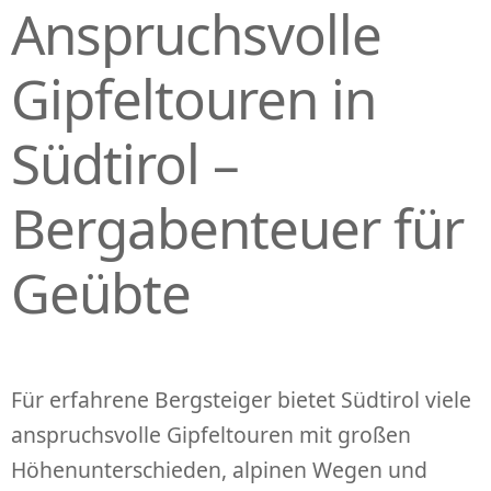
Anspruchsvolle
P
R
I
Gipfeltouren in
N
G
Südtirol –
E
N
Bergabenteuer für
Geübte
Für erfahrene Bergsteiger bietet Südtirol viele
anspruchsvolle Gipfeltouren mit großen
Höhenunterschieden, alpinen Wegen und