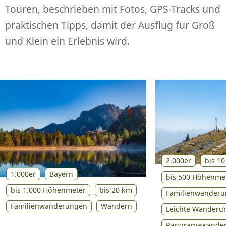
Touren, beschrieben mit Fotos, GPS-Tracks und
praktischen Tipps, damit der Ausflug für Groß
und Klein ein Erlebnis wird.
2.000er
bis 1
1.000er
Bayern
bis 500 Höhenme
bis 1.000 Höhenmeter
bis 20 km
Familienwander
Familienwanderungen
Wandern
Leichte Wanderu
Panoramawande