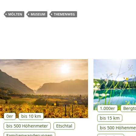
MÖLTEN
MUSEUM
THEMENWEG
1.000er
Bergt
0er
bis 10 km
bis 15 km
bis 500 Höhenmeter
Etschtal
bis 500 Höhenme
Familienwanderungen