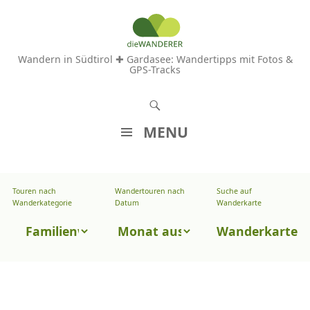
Wandern in Südtirol ✚ Gardasee: Wandertipps mit Fotos &
GPS-Tracks
S
u
MENU
c
Z
h
U
e
Touren nach
Wandertouren nach
Suche auf
Wandertouren
M
Wanderkategorie
Datum
Wanderkarte
n
I
nach
Touren
N
Wanderkarte
Datum
H
nach
A
Wanderkategorie
L
T
S