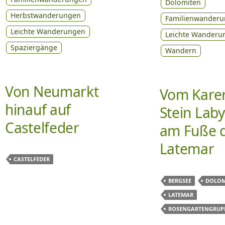
Dolomiten
Herbstwanderungen
Familienwander
Leichte Wanderungen
Leichte Wanderu
Spaziergänge
Wandern
Von Neumarkt
Vom Karer
hinauf auf
Stein Laby
Castelfeder
am Fuße 
Latemar
CASTELFEDER
BERGSEE
DOLOM
LATEMAR
ROSENGARTENGRUP