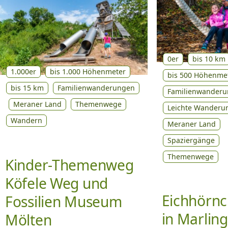
0er
bis 10 km
1.000er
bis 1.000 Höhenmeter
bis 500 Höhenme
bis 15 km
Familienwanderungen
Familienwander
Meraner Land
Themenwege
Leichte Wanderu
Wandern
Meraner Land
Spaziergänge
Themenwege
Kinder-Themenweg
Köfele Weg und
Eichhörn
Fossilien Museum
in Marling
Mölten