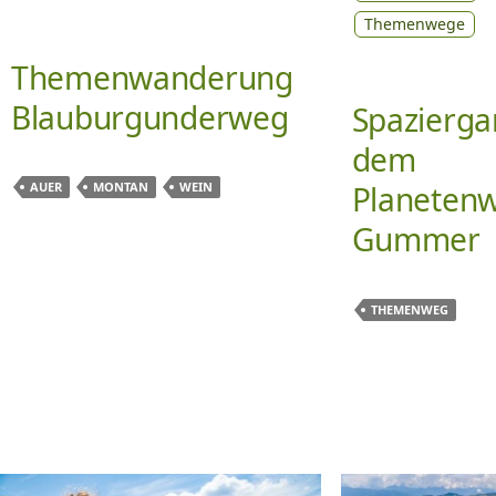
Themenwege
Themenwanderung
Blauburgunderweg
Spazierga
dem
Planetenw
AUER
MONTAN
WEIN
Gummer
THEMENWEG