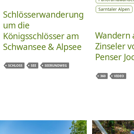
Sarntaler Alpen
Schlösserwanderung
um die
Wandern 
Königsschlösser am
Zinseler 
Schwansee & Alpsee
Penser Jo
SCHLOSS
SEE
SEERUNDWEG
360
VIDEO