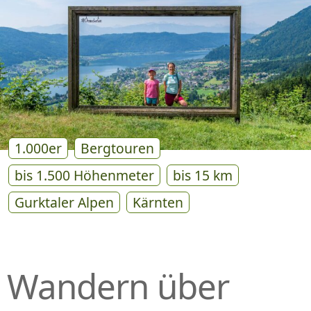
P
R
I
N
G
E
N
1.000er
Bergtouren
bis 1.500 Höhenmeter
bis 15 km
Gurktaler Alpen
Kärnten
Wandern über