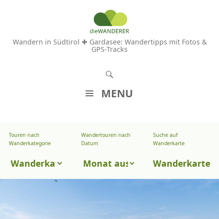
Wandern in Südtirol ✚ Gardasee: Wandertipps mit Fotos &
GPS-Tracks
S
u
MENU
c
Z
h
U
e
Touren nach
Wandertouren nach
Suche auf
Wandertouren
M
Wanderkategorie
Datum
Wanderkarte
n
I
nach
Touren
N
Wanderkarte
Datum
H
nach
A
Wanderkategorie
L
T
S