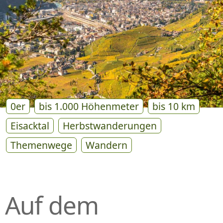
P
R
I
N
G
E
N
0er
bis 1.000 Höhenmeter
bis 10 km
Eisacktal
Herbstwanderungen
Themenwege
Wandern
Auf dem