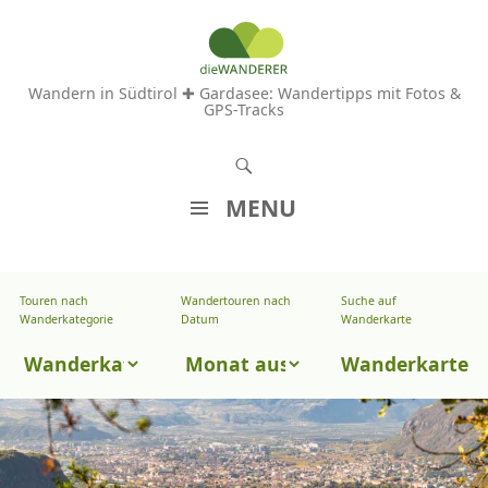
Wandern in Südtirol ✚ Gardasee: Wandertipps mit Fotos &
GPS-Tracks
S
u
MENU
c
Z
h
U
e
Touren nach
Wandertouren nach
Suche auf
Wandertouren
M
Wanderkategorie
Datum
Wanderkarte
n
I
nach
Touren
N
Wanderkarte
Datum
H
nach
A
Wanderkategorie
L
T
S