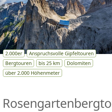
P
R
I
N
G
E
N
2.000er
Anspruchsvolle Gipfeltouren
Bergtouren
bis 25 km
Dolomiten
über 2.000 Höhenmeter
Rosengartenbergto