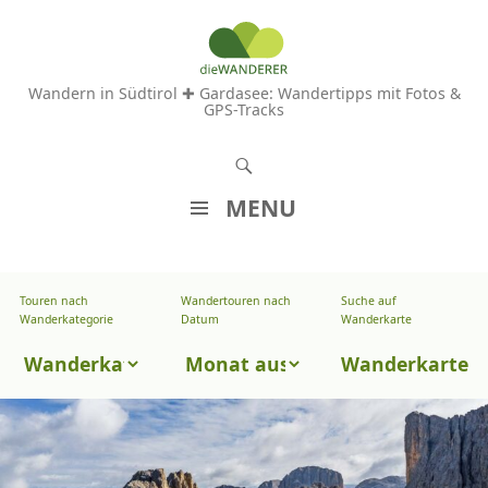
Wandern in Südtirol ✚ Gardasee: Wandertipps mit Fotos &
GPS-Tracks
S
u
MENU
c
Z
h
U
e
Touren nach
Wandertouren nach
Suche auf
Wandertouren
M
Wanderkategorie
Datum
Wanderkarte
n
I
nach
Touren
N
Wanderkarte
Datum
H
nach
A
Wanderkategorie
L
T
S