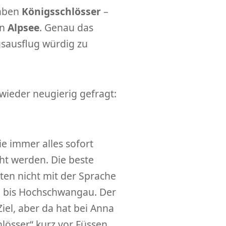
haben
Königsschlösser
–
en
Alpsee
. Genau das
sausflug würdig zu
ieder neugierig gefragt:
sie immer alles sofort
ht werden. Die beste
kten nicht mit der Sprache
ng bis Hochschwangau. Der
iel, aber da hat bei Anna
chlösser“ kurz vor Füssen