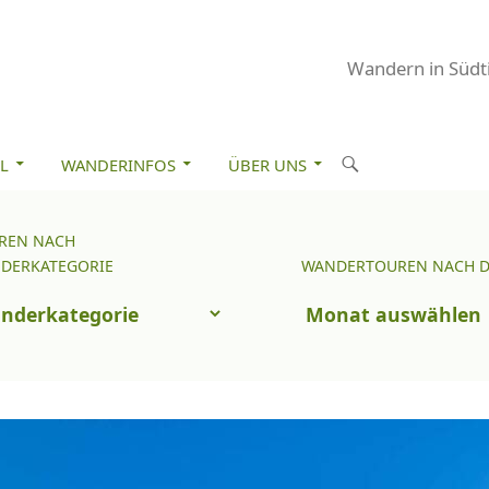
Wandern in Südti
M INHALT SPRINGEN
S
L
WANDERINFOS
ÜBER UNS
u
c
REN NACH
Wandertouren
h
DERKATEGORIE
WANDERTOUREN NACH 
nach
e
uren
Datum
n
ch
nderkategorie