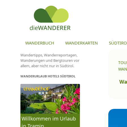
ZU
WANDERBUCH
WANDERKARTEN
SÜDTIRO
Wandertipps, Wanderreportagen,
Wanderungen und Bergtouren vor
TOU
allem, aber nicht nur in Südtirol.
WAN
WANDERURLAUB HOTELS SÜDTIROL
To
na
Wa
Willkommen im Urlaub
in Tramin