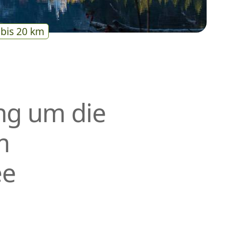
bis 20 km
ng um die
m
ee