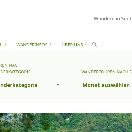
Wandern in Südti
M INHALT SPRINGEN
S
L
WANDERINFOS
ÜBER UNS
u
c
REN NACH
Wandertouren
h
DERKATEGORIE
WANDERTOUREN NACH 
nach
e
uren
Datum
n
ch
nderkategorie