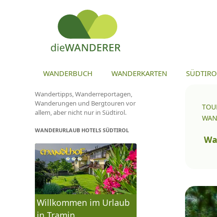
ZU
WANDERBUCH
WANDERKARTEN
SÜDTIRO
Wandertipps, Wanderreportagen,
Wanderungen und Bergtouren vor
TOU
allem, aber nicht nur in Südtirol.
WAN
WANDERURLAUB HOTELS SÜDTIROL
To
na
Wa
Willkommen im Urlaub
in Tramin