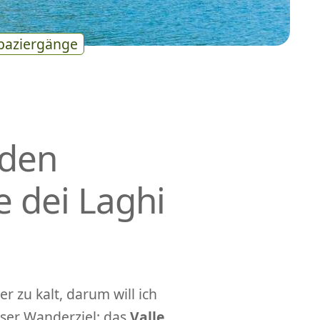
paziergänge
 den
e dei Laghi
r zu kalt, darum will ich
nser Wanderziel: das
Valle