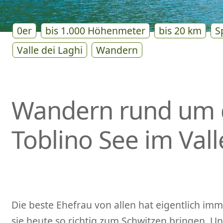
0er
bis 1.000 Höhenmeter
bis 20 km
S
Valle dei Laghi
Wandern
Wandern rund um
Toblino See im Vall
Die beste Ehefrau von allen hat eigentlich imme
sie heute so richtig zum Schwitzen bringen. U