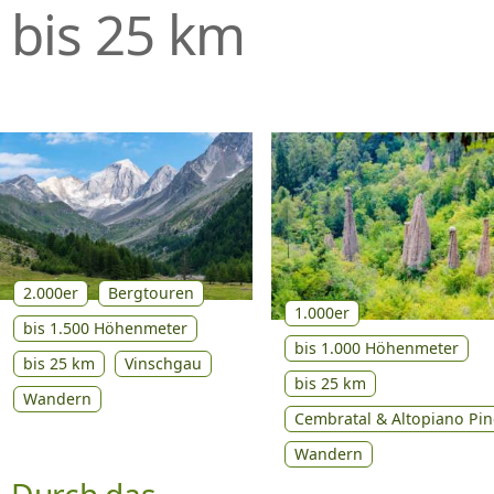
bis 25 km
P
R
I
N
G
E
N
2.000er
Bergtouren
1.000er
bis 1.500 Höhenmeter
bis 1.000 Höhenmeter
bis 25 km
Vinschgau
bis 25 km
Wandern
Cembratal & Altopiano Pin
Wandern