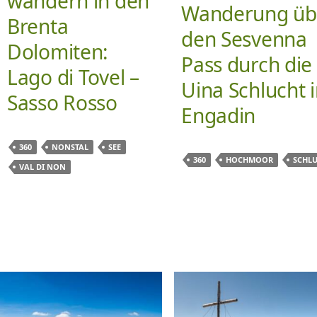
wandern in den
Wanderung üb
Brenta
den Sesvenna
Dolomiten:
Pass durch die
Lago di Tovel –
Uina Schlucht 
Sasso Rosso
Engadin
360
NONSTAL
SEE
360
HOCHMOOR
SCHL
VAL DI NON