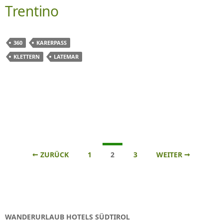
Trentino
360
KARERPASS
KLETTERN
LATEMAR
Beitrags-
← ZURÜCK
1
2
3
WEITER →
Navigation
WANDERURLAUB HOTELS SÜDTIROL