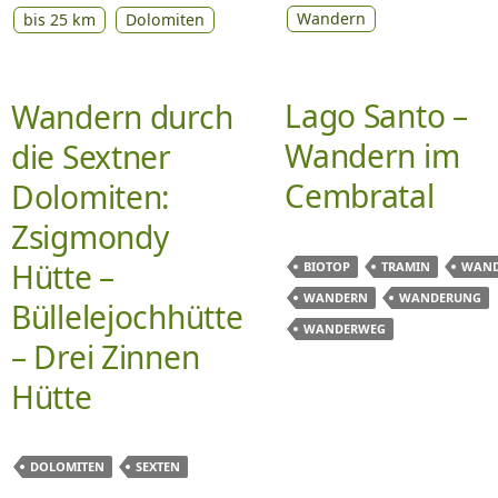
Wandern
bis 25 km
Dolomiten
Lago Santo –
Wandern durch
Wandern im
die Sextner
Cembratal
Dolomiten:
Zsigmondy
Hütte –
BIOTOP
TRAMIN
WAND
WANDERN
WANDERUNG
Büllelejochhütte
WANDERWEG
– Drei Zinnen
Hütte
DOLOMITEN
SEXTEN