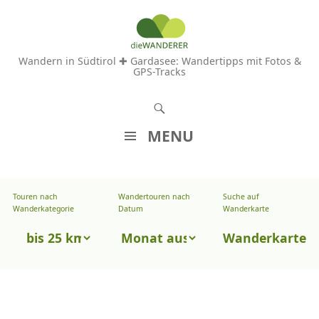
Wandern in Südtirol ✚ Gardasee: Wandertipps mit Fotos &
GPS-Tracks
S
u
MENU
c
Z
h
U
e
Touren nach
Wandertouren nach
Suche auf
Wandertouren
M
Wanderkategorie
Datum
Wanderkarte
n
I
nach
Touren
N
Wanderkarte
Datum
H
nach
A
Wanderkategorie
L
T
S