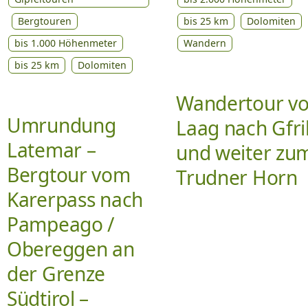
bis 25 km
Dolomiten
Bergtouren
Wandern
bis 1.000 Höhenmeter
bis 25 km
Dolomiten
Wandertour v
Umrundung
Laag nach Gfril
Latemar –
und weiter zu
Bergtour vom
Trudner Horn
Karerpass nach
Pampeago /
Obereggen an
der Grenze
Südtirol –