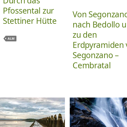
Durch das
Pfossental zur
Von Segonzan
Stettiner Hütte
nach Bedollo 
zu den
ALM
Erdpyramiden 
Segonzano –
Cembratal