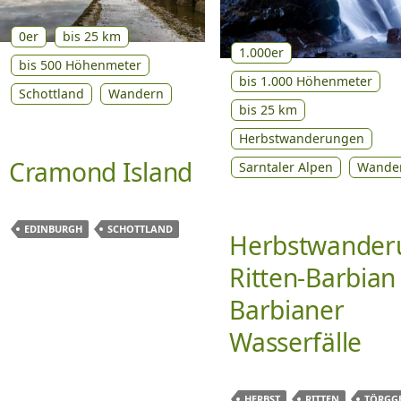
0er
bis 25 km
1.000er
bis 500 Höhenmeter
bis 1.000 Höhenmeter
Schottland
Wandern
bis 25 km
Herbstwanderungen
Cramond Island
Sarntaler Alpen
Wande
EDINBURGH
SCHOTTLAND
Herbstwander
Ritten-Barbian
Barbianer
Wasserfälle
HERBST
RITTEN
TÖRGG