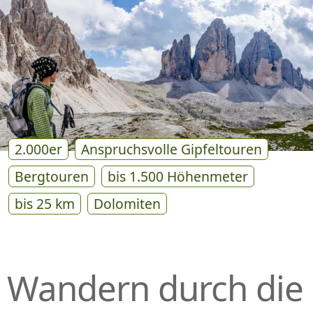
P
R
I
N
G
E
N
2.000er
Anspruchsvolle Gipfeltouren
Bergtouren
bis 1.500 Höhenmeter
bis 25 km
Dolomiten
Wandern durch die