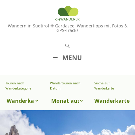
Wandern in Südtirol ✚ Gardasee: Wandertipps mit Fotos &
GPS-Tracks
S
u
MENU
c
Z
h
U
e
Touren nach
Wandertouren nach
Suche auf
Wandertouren
M
Wanderkategorie
Datum
Wanderkarte
n
I
nach
Touren
N
Wanderkarte
Datum
H
nach
A
Wanderkategorie
L
T
S