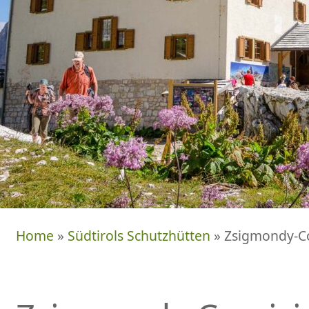
Home
»
Südtirols Schutzhütten
» Zsigmondy-Co