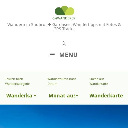
Wandern in Südtirol ✚ Gardasee: Wandertipps mit Fotos &
GPS-Tracks
S
u
MENU
c
Z
h
U
e
Touren nach
Wandertouren nach
Suche auf
Wandertouren
M
Wanderkategorie
Datum
Wanderkarte
n
I
nach
Touren
N
Wanderkarte
Datum
H
nach
A
Wanderkategorie
L
T
S