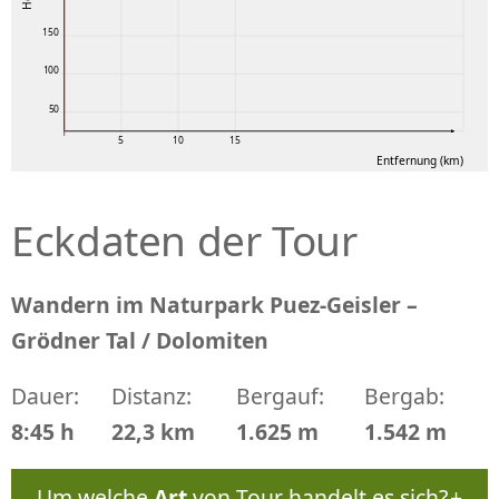
150
100
50
5
10
15
Entfernung (km)
Eckdaten der Tour
Wandern im Naturpark Puez-Geisler –
Grödner Tal / Dolomiten
Dauer:
Distanz:
Bergauf:
Bergab:
8:45 h
22,3 km
1.625 m
1.542 m
Um welche
Art
von Tour handelt es sich?