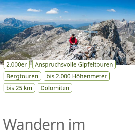
P
R
I
N
G
E
N
2.000er
Anspruchsvolle Gipfeltouren
Bergtouren
bis 2.000 Höhenmeter
bis 25 km
Dolomiten
Wandern im