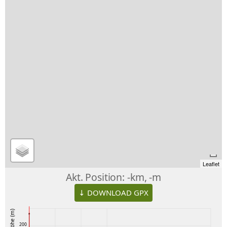
Leaflet
Akt. Position:
-km, -m
↓ DOWNLOAD GPX
Höhe (m)
200