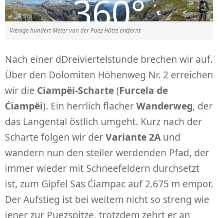
Wenige hundert Meter von der Puez Hütte entfernt
Nach einer dDreiviertelstunde brechen wir auf.
Über den Dolomiten Höhenweg Nr. 2 erreichen
wir die
Ciampëi-Scharte
(
Furcela de
Ćiampëi
). Ein herrlich flacher
Wanderweg
, der
das Langental östlich umgeht. Kurz nach der
Scharte folgen wir der
Variante 2A
und
wandern nun den steiler werdenden Pfad, der
immer wieder mit Schneefeldern durchsetzt
ist, zum Gipfel Sas Ćiampac auf 2.675 m empor.
Der Aufstieg ist bei weitem nicht so streng wie
jener zur Puezspitze, trotzdem zehrt er an