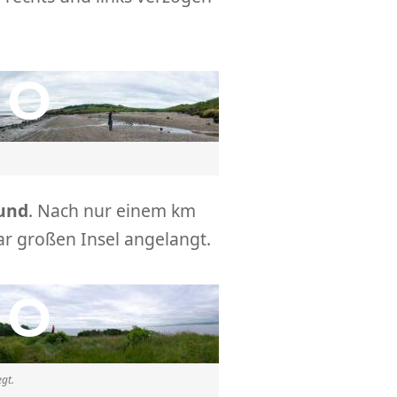
.
und
. Nach nur einem km
ar großen Insel angelangt.
egt.