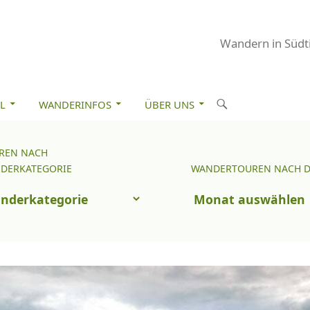
Wandern in Südti
M INHALT SPRINGEN
S
L
WANDERINFOS
ÜBER UNS
u
c
REN NACH
Wandertouren
h
DERKATEGORIE
WANDERTOUREN NACH 
nach
e
uren
Datum
n
ch
nderkategorie