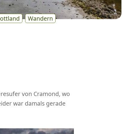
ottland
Wandern
eresufer von Cramond, wo
eider war damals gerade