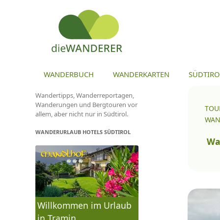
ZU
WANDERBUCH
WANDERKARTEN
SÜDTIRO
Wandertipps, Wanderreportagen,
Wanderungen und Bergtouren vor
TOU
allem, aber nicht nur in Südtirol.
WAN
WANDERURLAUB HOTELS SÜDTIROL
To
na
Wa
Willkommen im Urlaub
in Tramin