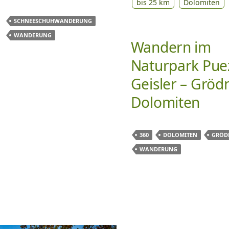
bis 25 km
Dolomiten
SCHNEESCHUHWANDERUNG
WANDERUNG
Wandern im
Naturpark Pue
Geisler – Grödn
Dolomiten
360
DOLOMITEN
GRÖD
WANDERUNG