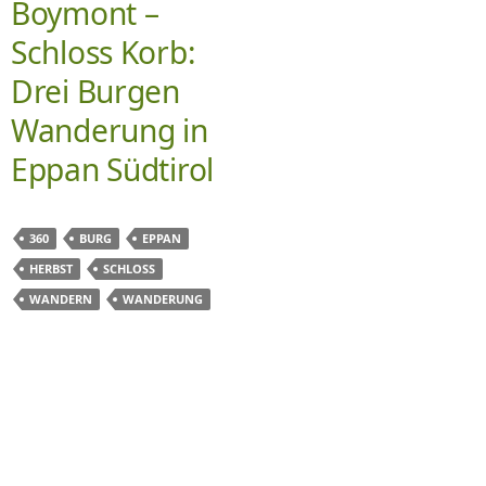
Boymont –
Schloss Korb:
Drei Burgen
Wanderung in
Eppan Südtirol
360
BURG
EPPAN
HERBST
SCHLOSS
WANDERN
WANDERUNG