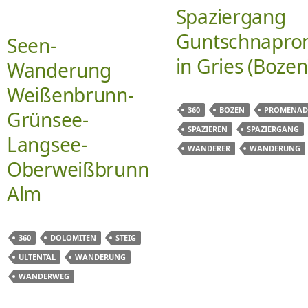
Spaziergang
Guntschnapr
Seen-
in Gries (Bozen
Wanderung
Weißenbrunn-
360
BOZEN
PROMENAD
Grünsee-
SPAZIEREN
SPAZIERGANG
Langsee-
WANDERER
WANDERUNG
Oberweißbrunn
Alm
360
DOLOMITEN
STEIG
ULTENTAL
WANDERUNG
WANDERWEG