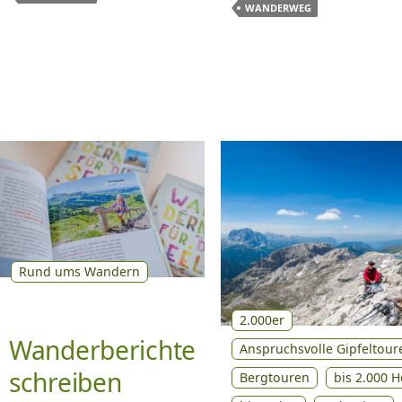
WANDERWEG
Rund ums Wandern
2.000er
Wanderberichte
Anspruchsvolle Gipfeltour
schreiben
Bergtouren
bis 2.000 