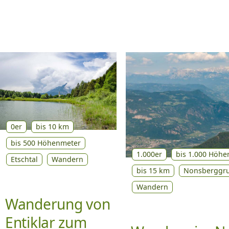
0er
bis 10 km
bis 500 Höhenmeter
1.000er
bis 1.000 Höhe
Etschtal
Wandern
bis 15 km
Nonsberggr
Wandern
Wanderung von
Entiklar zum