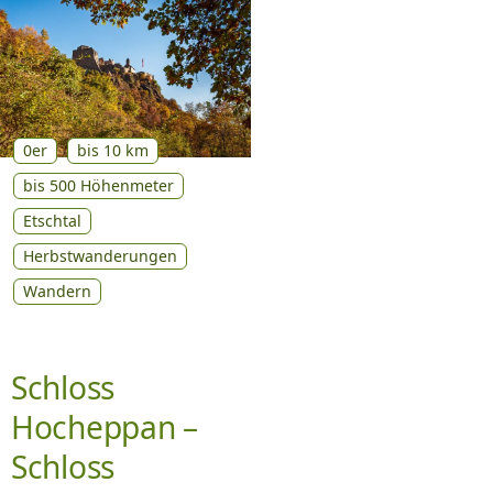
0er
bis 10 km
bis 500 Höhenmeter
Etschtal
Herbstwanderungen
Wandern
Schloss
Hocheppan –
Schloss