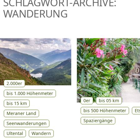
SCHLAGWORT-ARCHIVE:
P
WANDERUNG
R
I
N
G
E
N
2.000er
bis 1.000 Höhenmeter
0er
bis 05 km
bis 15 km
bis 500 Höhenmeter
Et
Meraner Land
Spaziergänge
Seenwanderungen
Ultental
Wandern