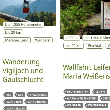
bis 1.500 Höhenmeter
bis 20 km
2.000er
bis 1.500 Höhe
Meraner Land
Wandern
bis 20 km
Etschtal
W
Wanderung
Wallfahrt Leife
Vigiljoch und
Maria Weißens
Gaulschlucht
DEUTSCHNOFEN
LEIFERS
360
GPS
SPAZIERWEG
MARIA WEISSENSTEIN
STEI
WANDERN
WANDERUNG
WANDERN
WANDERUNG
WANDERWEG