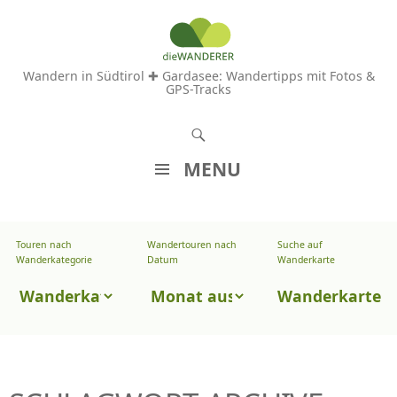
Wandern in Südtirol ✚ Gardasee: Wandertipps mit Fotos &
GPS-Tracks
S
u
MENU
c
Z
h
U
e
Touren nach
Wandertouren nach
Suche auf
Wandertouren
M
Wanderkategorie
Datum
Wanderkarte
n
I
nach
Touren
N
Wanderkarte
Datum
H
nach
A
Wanderkategorie
L
T
S