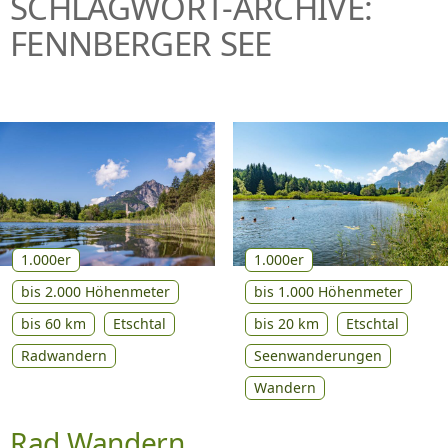
SCHLAGWORT-ARCHIVE:
P
FENNBERGER SEE
R
I
N
G
E
N
1.000er
1.000er
bis 2.000 Höhenmeter
bis 1.000 Höhenmeter
bis 60 km
Etschtal
bis 20 km
Etschtal
Radwandern
Seenwanderungen
Wandern
Rad Wandern