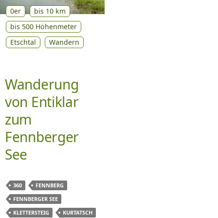
0er
bis 10 km
bis 500 Höhenmeter
Etschtal
Wandern
Wanderung
von Entiklar
zum
Fennberger
See
360
FENNBERG
FENNBERGER SEE
KLETTERSTEIG
KURTATSCH