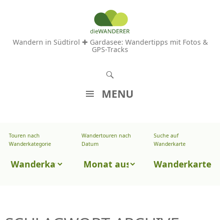
Wandern in Südtirol ✚ Gardasee: Wandertipps mit Fotos &
GPS-Tracks
S
u
MENU
c
Z
h
U
e
Touren nach
Wandertouren nach
Suche auf
Wandertouren
M
Wanderkategorie
Datum
Wanderkarte
n
I
nach
Touren
N
Wanderkarte
Datum
H
nach
A
Wanderkategorie
L
T
S