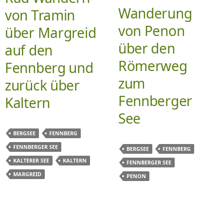
Wanderung
von Tramin
von Penon
über Margreid
über den
auf den
Römerweg
Fennberg und
zum
zurück über
Fennberger
Kaltern
See
BERGSEE
FENNBERG
FENNBERGER SEE
BERGSEE
FENNBERG
KALTERER SEE
KALTERN
FENNBERGER SEE
MARGREID
PENON