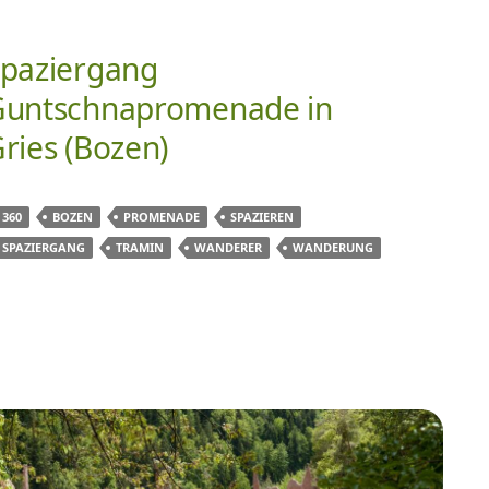
paziergang
Guntschnapromenade in
ries (Bozen)
360
BOZEN
PROMENADE
SPAZIEREN
SPAZIERGANG
TRAMIN
WANDERER
WANDERUNG