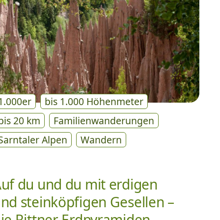
1.000er
bis 1.000 Höhenmeter
bis 20 km
Familienwanderungen
Sarntaler Alpen
Wandern
uf du und du mit erdigen
nd steinköpfigen Gesellen –
ie Rittner Erdpyramiden