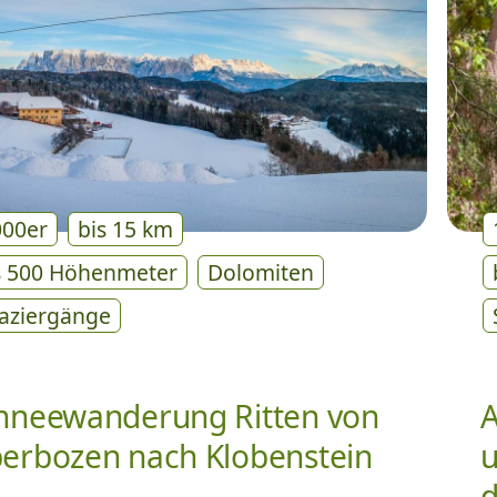
000er
bis 15 km
s 500 Höhenmeter
Dolomiten
aziergänge
hneewanderung Ritten von
A
erbozen nach Klobenstein
u
d