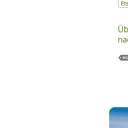
Et
Üb
na
BO