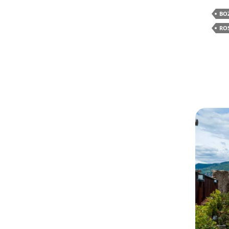
BO
RO