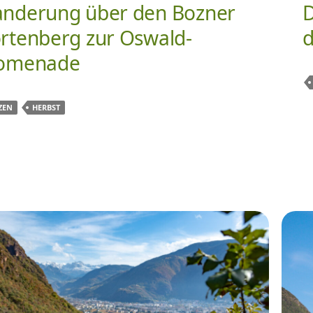
nderung über den Bozner
D
rtenberg zur Oswald-
d
omenade
ZEN
HERBST