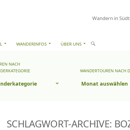
Wandern in Südti
M INHALT SPRINGEN
S
L
WANDERINFOS
ÜBER UNS
u
c
REN NACH
Wandertouren
h
DERKATEGORIE
WANDERTOUREN NACH 
nach
e
uren
Datum
n
ch
nderkategorie
SCHLAGWORT-ARCHIVE: BO