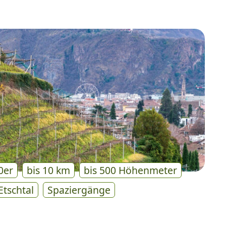
0er
bis 10 km
bis 500 Höhenmeter
Etschtal
Spaziergänge