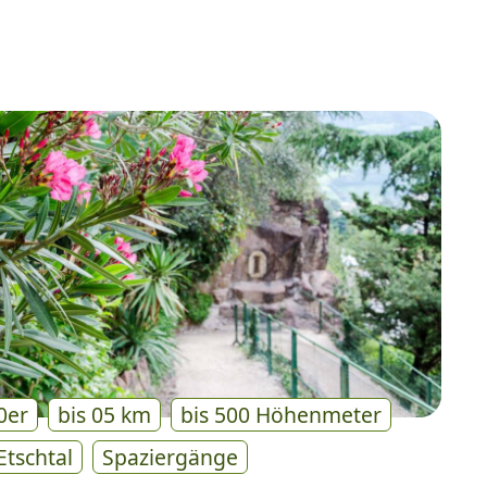
0er
bis 05 km
bis 500 Höhenmeter
Etschtal
Spaziergänge