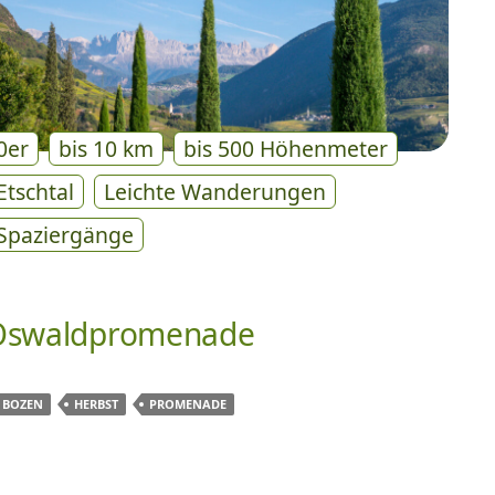
0er
bis 10 km
bis 500 Höhenmeter
Etschtal
Leichte Wanderungen
Spaziergänge
Oswaldpromenade
BOZEN
HERBST
PROMENADE