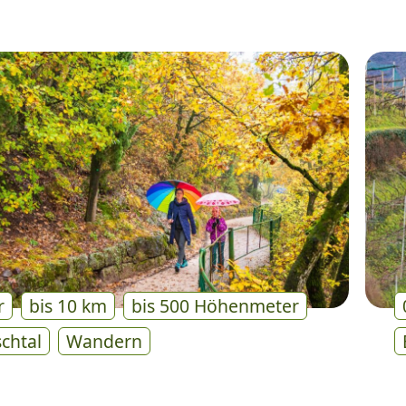
r
bis 10 km
bis 500 Höhenmeter
schtal
Wandern