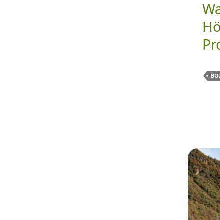
Wa
Hö
Pr
BO