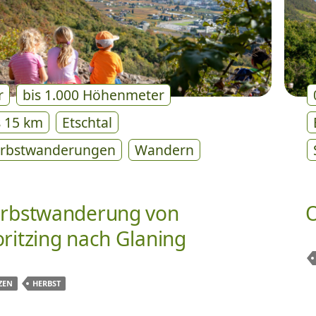
r
bis 1.000 Höhenmeter
s 15 km
Etschtal
rbstwanderungen
Wandern
rbstwanderung von
ritzing nach Glaning
ZEN
HERBST