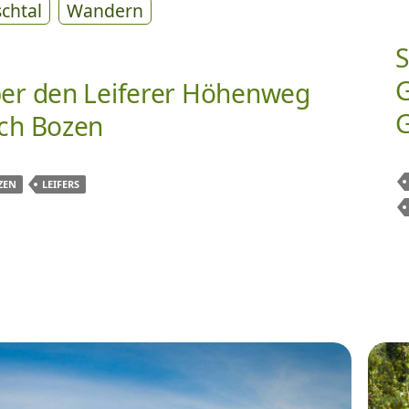
schtal
Wandern
S
er den Leiferer Höhenweg
G
ch Bozen
ZEN
LEIFERS