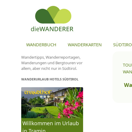
ZU
WANDERBUCH
WANDERKARTEN
SÜDTIRO
Wandertipps, Wanderreportagen,
Wanderungen und Bergtouren vor
TOU
allem, aber nicht nur in Südtirol.
WAN
WANDERURLAUB HOTELS SÜDTIROL
To
na
Wa
Willkommen im Urlaub
in Tramin