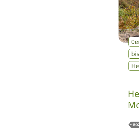
0e
bi
He
He
Mo
BO