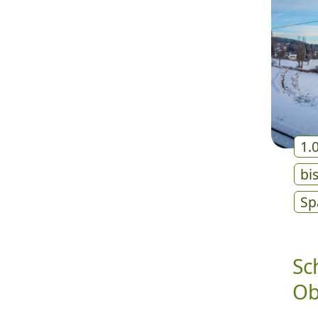
1.
bi
Sp
Sc
Ob