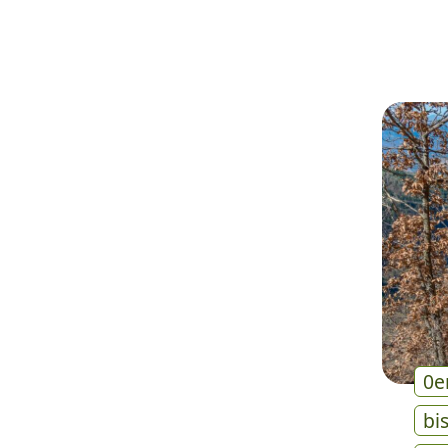
0e
bi