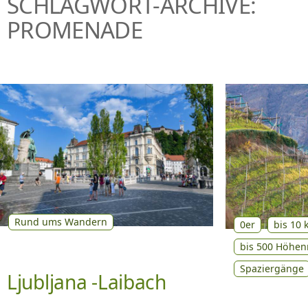
SCHLAGWORT-ARCHIVE:
P
PROMENADE
R
I
N
G
E
N
Rund ums Wandern
0er
bis 10
bis 500 Höhen
Spaziergänge
Ljubljana -Laibach