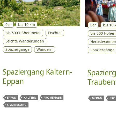
0er
bis 10 km
0er
bis 10
bis 500 Höhenmeter
Etschtal
bis 500 Höhen
Leichte Wanderungen
Herbstwander
Spaziergänge
Wandern
Spaziergänge
Spaziergang Kaltern-
Spazier
Eppan
Trauben
EPPAN
KALTERN
PROMENADE
MERAN
PRO
SPAZIERGANG