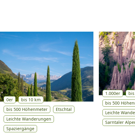
1.000er
bis
0er
bis 10 km
bis 500 Höhen
bis 500 Höhenmeter
Etschtal
Leichte Wand
Leichte Wanderungen
Sarntaler Alpe
Spaziergänge