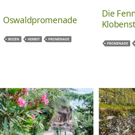
Die Fen
Oswaldpromenade
Klobenst
BOZEN
HERBST
PROMENADE
PROMENADE