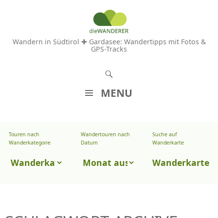
Wandern in Südtirol ✚ Gardasee: Wandertipps mit Fotos &
GPS-Tracks
S
u
MENU
c
Z
h
U
e
Touren nach
Wandertouren nach
Suche auf
Wandertouren
M
Wanderkategorie
Datum
Wanderkarte
n
I
nach
Touren
N
Wanderkarte
Datum
H
nach
A
Wanderkategorie
L
T
S